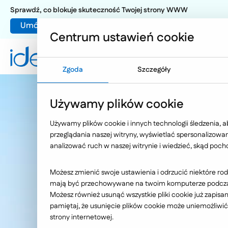
Sprawdź, co blokuje skuteczność Twojej strony WWW
Umów warsztat UX
Centrum ustawień cookie
Zgoda
Szczegóły
Rozwiązania AI, które dają
Używamy plików cookie
nieograniczone możliwości
Używamy plików cookie i innych technologii śledzenia, 
przeglądania naszej witryny, wyświetlać spersonalizowane
Inni napiszą oprogramowanie.
analizować ruch w naszej witrynie i wiedzieć, skąd poch
My napędzimy biznes technologią.
Możesz zmienić swoje ustawienia i odrzucić niektóre rod
mają być przechowywane na twoim komputerze podczas 
Możesz również usunąć wszystkie pliki cookie już zapisa
Sprawdź ofertę
pamiętaj, że usunięcie plików cookie może uniemożliwić 
strony internetowej.