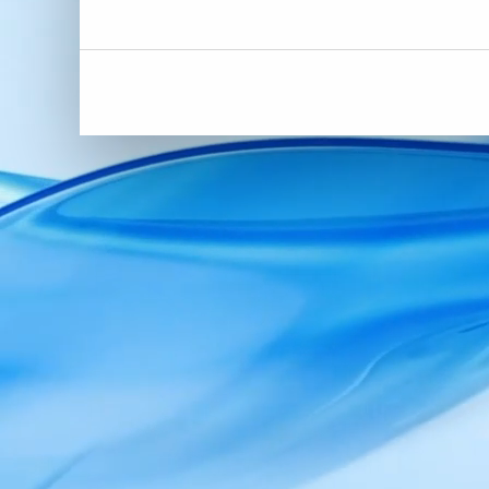
Co możemy dla Ciebie zrobić?
Mamy wszystko, czego potrzebujesz,
żeby Twój biznes rósł w siłę