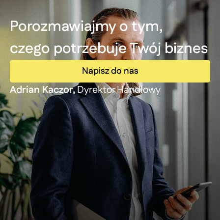
Porozmawiajmy o tym,
czego potrzebuje Twój biznes
Napisz do nas
Adrian Kaczor,
Dyrektor Handlowy