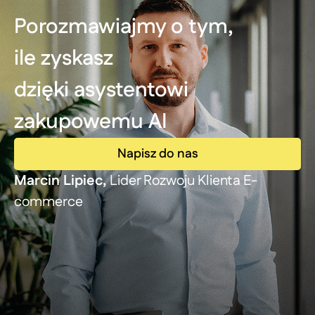
Porozmawiajmy o tym,
ile zyskasz
dzięki asystentowi
zakupowemu AI
Napisz do nas
Marcin Lipiec,
Lider Rozwoju Klienta E-
commerce