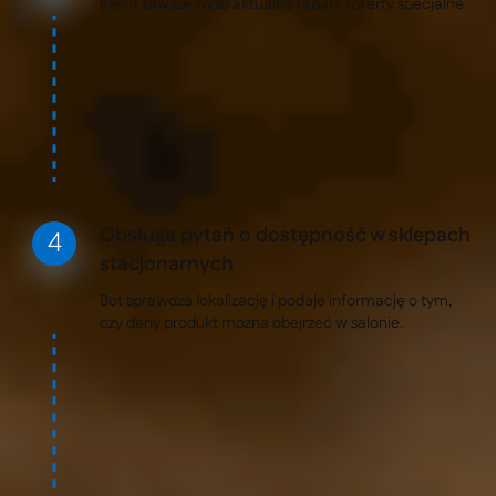
Klient zawsze widzi aktualne rabaty i oferty specjalne.
Obsługa pytań o dostępność w sklepach
stacjonarnych
Bot sprawdza lokalizację i podaje informację o tym,
czy dany produkt można obejrzeć w salonie.