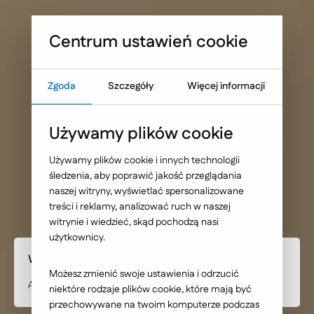
Sprawdź, co blokuje skuteczność Twojej strony WWW
Umów warsztat UX
Centrum ustawień cookie
Zgoda
Szczegóły
Więcej informacji
Strona główna
Nasze wybrane realizacje
Używamy plików cookie
BRW - Asystent
Używamy plików cookie i innych technologii
śledzenia, aby poprawić jakość przeglądania
Zakupowy AI
naszej witryny, wyświetlać spersonalizowane
treści i reklamy, analizować ruch w naszej
witrynie i wiedzieć, skąd pochodzą nasi
użytkownicy.
Wdrożone rozwiązanie
Możesz zmienić swoje ustawienia i odrzucić
Asystent Zakupowy AI - inteligentne wsparcie klientów
niektóre rodzaje plików cookie, które mają być
przechowywane na twoim komputerze podczas