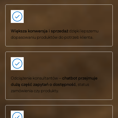
Większa konwersja i sprzedaż
dzięki lepszemu
dopasowaniu produktów do potrzeb klienta.
Odciążenie konsultantów –
chatbot przejmuje
dużą część zapytań o dostępność
, status
zamówienia czy produkty.