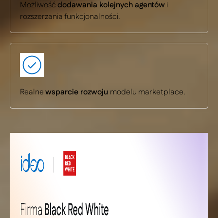
Możliwość
dodawania kolejnych agentów
i
rozszerzania funkcjonalności.
Realne
wsparcie rozwoju
modelu marketplace.