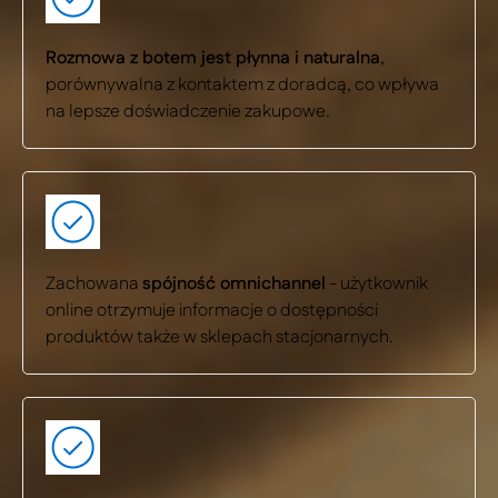
Rozmowa z botem jest płynna i naturalna
,
porównywalna z kontaktem z doradcą, co wpływa
na lepsze doświadczenie zakupowe.
Zachowana
spójność omnichannel
- użytkownik
online otrzymuje informacje o dostępności
produktów także w sklepach stacjonarnych.