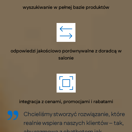
wyszukiwanie w pełnej bazie produktów
odpowiedzi jakościowo porównywalne z doradcą w
salonie
integracja z cenami, promocjami i rabatami
Chcieliśmy stworzyć rozwiązanie, które
realnie wspiera naszych klientów – tak,