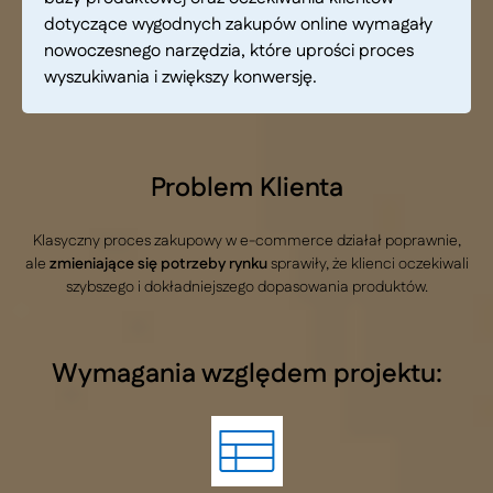
dotyczące wygodnych zakupów online wymagały
nowoczesnego narzędzia, które uprości proces
wyszukiwania i zwiększy konwersję.
Problem Klienta
Klasyczny proces zakupowy w e-commerce działał poprawnie,
ale
zmieniające się potrzeby rynku
sprawiły, że klienci oczekiwali
szybszego i dokładniejszego dopasowania produktów.
Wymagania względem projektu: