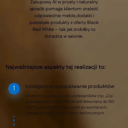
Zakupowy AI w prosty i naturalny
sposób pomaga klientom znaleźć
odpowiednie meble,dodatki i
pozostałe produkty z oferty Black
Red White – tak jak zrobiłby to
doradca w salonie.
Najważniejsze aspekty tej realizacji to:
Inteligentne wyszukiwanie produktów
Chatbot rozumie pytania użytkowników (np. „Czy
posiadacie w swojej ofercie stół drewniany do 150
cm?”) i potrafi filtrować wyniki po wymiarach,
kategoriach czy parametrach technicznych.