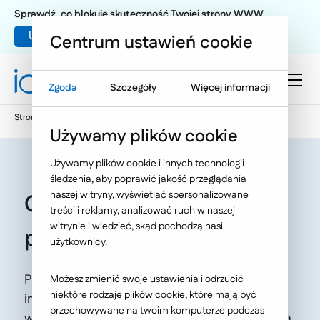
Sprawdź, co blokuje skuteczność Twojej strony WWW
Umów warsztat UX
Centrum ustawień cookie
Zgoda
Szczegóły
Więcej informacji
Strona główna
Oferta
O Nas
Aktualności
Używamy plików cookie
Używamy plików cookie i innych technologii
śledzenia, aby poprawić jakość przeglądania
naszej witryny, wyświetlać spersonalizowane
Gdzie spotkamy się w
treści i reklamy, analizować ruch w naszej
witrynie i wiedzieć, skąd pochodzą nasi
październiku?
użytkownicy.
Październik 2025 zapowiada się niezwykle
Możesz zmienić swoje ustawienia i odrzucić
niektóre rodzaje plików cookie, które mają być
intensywnie i inspirująco. Zobacz, na jakich
przechowywane na twoim komputerze podczas
wydarzeniach warto być, żeby trzymać rękę na