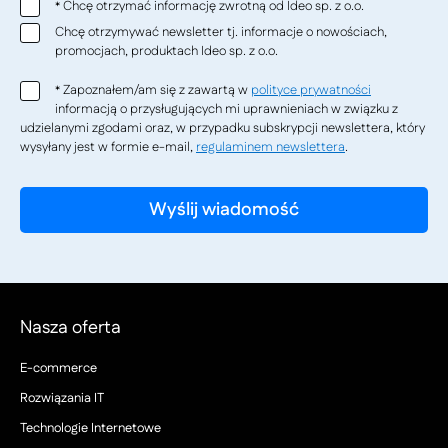
Chcę otrzymać informację zwrotną od Ideo sp. z o.o.
*
Chcę otrzymywać newsletter tj. informacje o nowościach,
promocjach, produktach Ideo sp. z o.o.
Zapoznałem/am się z zawartą w
polityce prywatności
*
informacją o przysługujących mi uprawnieniach w związku z
udzielanymi zgodami oraz, w przypadku subskrypcji newslettera, który
wysyłany jest w formie e-mail,
regulaminem newslettera
.
Nasza oferta
E-commerce
Rozwiązania IT
Technologie Internetowe