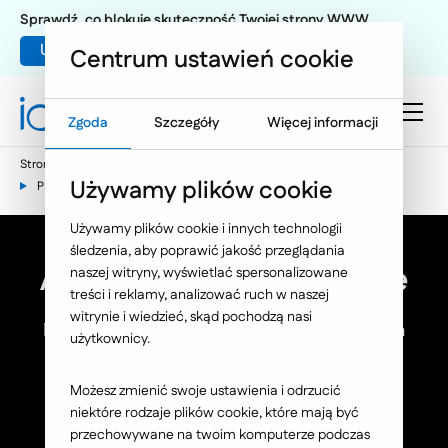
Sprawdź, co blokuje skuteczność Twojej strony WWW
Umów warsztat UX
Centrum ustawień cookie
Zgoda
Szczegóły
Więcej informacji
Strona główna
E-commerce
Narzędzia PIM
Używamy plików cookie
PIM Akeneo - wysoka jakość sprzedaży w skali globalnej
Używamy plików cookie i innych technologii
śledzenia, aby poprawić jakość przeglądania
Akeneo dla e-commerce
naszej witryny, wyświetlać spersonalizowane
treści i reklamy, analizować ruch w naszej
witrynie i wiedzieć, skąd pochodzą nasi
Niespójne opisy produktów w wielu miejscach
użytkownicy.
naraz?
Uporządkujemy to, abyś mógł spokojnie
Możesz zmienić swoje ustawienia i odrzucić
sprzedawać
niektóre rodzaje plików cookie, które mają być
przechowywane na twoim komputerze podczas
i skalować biznes.