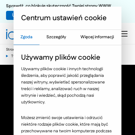
Sprawdź, co blokuje skuteczność Twojej strony WWW
Umów warsztat UX
Centrum ustawień cookie
Zgoda
Szczegóły
Więcej informacji
Strona główna
Technologia
Używamy plików cookie
Tworzenie dedykowanego oprogramowania dla firm
Używamy plików cookie i innych technologii
śledzenia, aby poprawić jakość przeglądania
naszej witryny, wyświetlać spersonalizowane
Rozwiązania
treści i reklamy, analizować ruch w naszej
witrynie i wiedzieć, skąd pochodzą nasi
dedykowane
użytkownicy.
Twój biznes może więcej
. Poczuj wolność,
Możesz zmienić swoje ustawienia i odrzucić
jaką daje oprogramowanie szyte na miarę.
niektóre rodzaje plików cookie, które mają być
przechowywane na twoim komputerze podczas