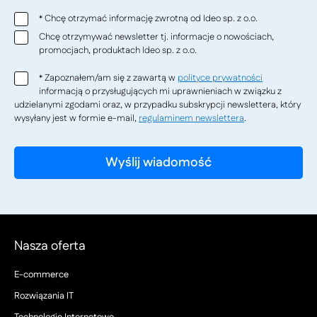
Chcę otrzymać informację zwrotną od Ideo sp. z o.o.
*
Chcę otrzymywać newsletter tj. informacje o nowościach,
promocjach, produktach Ideo sp. z o.o.
Zapoznałem/am się z zawartą w
polityce prywatności
*
informacją o przysługujących mi uprawnieniach w związku z
udzielanymi zgodami oraz, w przypadku subskrypcji newslettera, który
wysyłany jest w formie e-mail,
regulaminem newslettera
.
Nasza oferta
E-commerce
Rozwiązania IT