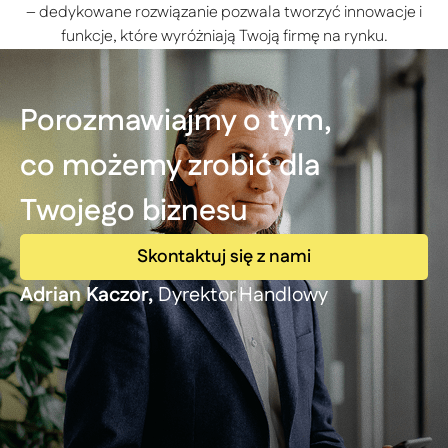
– dedykowane rozwiązanie pozwala tworzyć innowacje i
funkcje, które wyróżniają Twoją firmę na rynku.
Porozmawiajmy o tym,
co możemy zrobić dla
Twojego biznesu
Skontaktuj się z nami
Adrian Kaczor,
Dyrektor Handlowy