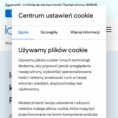
Sprawdź, co blokuje skuteczność Twojej strony WWW
Umów warsztat UX
Centrum ustawień cookie
Zgoda
Szczegóły
Więcej informacji
Strona główna
Oferta
O Nas
Aktualności
Używamy plików cookie
Używamy plików cookie i innych technologii
śledzenia, aby poprawić jakość przeglądania
naszej witryny, wyświetlać spersonalizowane
Ideo partnerem
treści i reklamy, analizować ruch w naszej
witrynie i wiedzieć, skąd pochodzą nasi
konferencji
użytkownicy.
RZEcommerce 2025
Możesz zmienić swoje ustawienia i odrzucić
niektóre rodzaje plików cookie, które mają być
przechowywane na twoim komputerze podczas
Jesteśmy partnerem konferencji