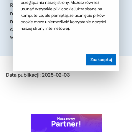
przeglądania naszej strony. Możesz również
RZEcommerce 2025, która odbędzie się 6
usunąć wszystkie pliki cookie już zapisane na
marca w G2A Arenie w Rzeszowie. Dołącz do
komputerze, ale pamiętaj, że usunięcie plików
nas, aby poznać najnowsze trendy w e-
cookie może uniemożliwić korzystanie z części
commerce, posłuchać naszych ekspertów i
naszej strony internetowej.
wziąć udział w networkingu branżowym.
Zaakceptuj
Data publikacji: 2025-02-03