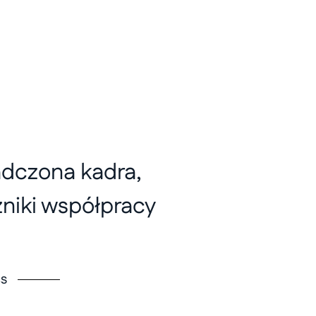
adczona kadra,
niki współpracy
cs