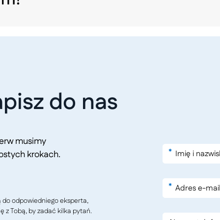
pisz do nas
pierw musimy
*
ostych krokach.
*
ą do odpowiedniego eksperta,
ę z Tobą, by zadać kilka pytań.