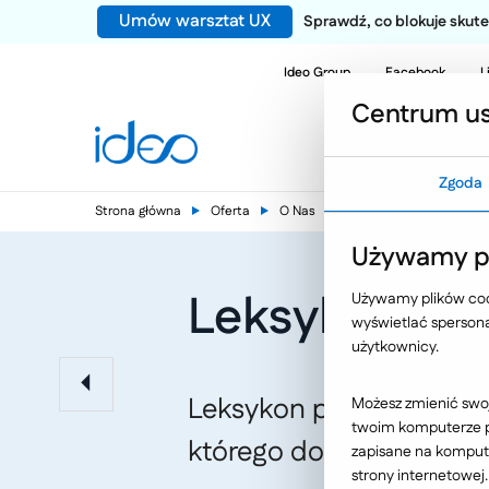
Umów warsztat UX
Sprawdź, co blokuje sku
Ideo Group
Facebook
L
Centrum us
Zgoda
Strona główna
Oferta
O Nas
Nasze publikacje
Używamy pl
Leksykon po
Używamy plików cook
wyświetlać spersonal
użytkownicy.
Leksykon pozycjonowan
Możesz zmienić swoj
twoim komputerze po
którego doświadczenie w 
zapisane na kompute
strony internetowej.