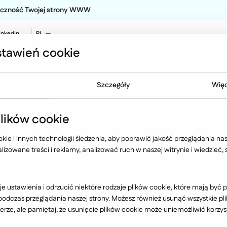
teczność Twojej strony WWW
inkedIn
PL
EN
tawień cookie
NO
Oferta
Technologia
Case 
Szczegóły
Więc
ików cookie
zycjonowania
ie i innych technologii śledzenia, aby poprawić jakość przeglądania nasz
izowane treści i reklamy, analizować ruch w naszej witrynie i wiedzieć,
ia został przygotowany przez Wojciec
e ustawienia i odrzucić niektóre rodzaje plików cookie, które mają by
dczas przeglądania naszej strony. Możesz również usunąć wszystkie plik
tej materii wynosi blisko 10 lat.
rze, ale pamiętaj, że usunięcie plików cookie może uniemożliwić korzyst