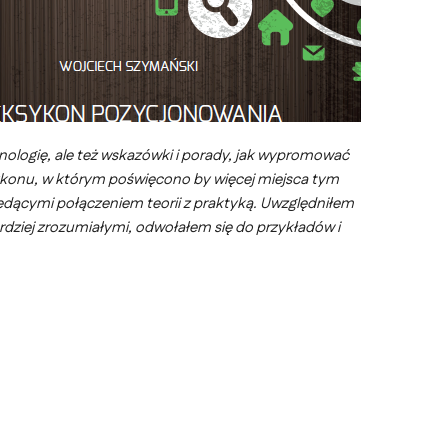
nologię, ale też wskazówki i porady, jak wypromować
ksykonu, w którym poświęcono by więcej miejsca tym
ędącymi połączeniem teorii z praktyką. Uwzględniłem
ardziej zrozumiałymi, odwołałem się do przykładów i