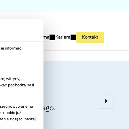
studies
Wiedza
Firma
Kariera
Kontakt
ej informacji
ej witryny,
 skąd pochodzą nasi
ha Szymańskiego,
ć przechowywane na
i cookie już
anie z części naszej