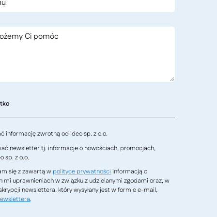
stko
 informację zwrotną od Ideo sp. z o.o.
ć newsletter tj. informacje o nowościach, promocjach,
 sp. z o.o.
m się z zawartą w
polityce prywatności
informacją o
h mi uprawnieniach w związku z udzielanymi zgodami oraz, w
krypcji newslettera, który wysyłany jest w formie e-mail,
ewslettera
.