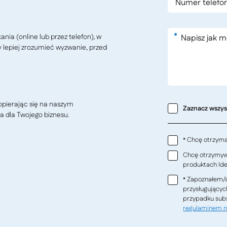
*
ia (online lub przez telefon), w
y lepiej zrozumieć wyzwanie, przed
pierając się na naszym
Zaznacz wszy
a dla Twojego biznesu.
Chcę otrzymać
*
Chcę otrzymywa
produktach Ideo
Zapoznałem/a
*
przysługującyc
przypadku subs
regulaminem n