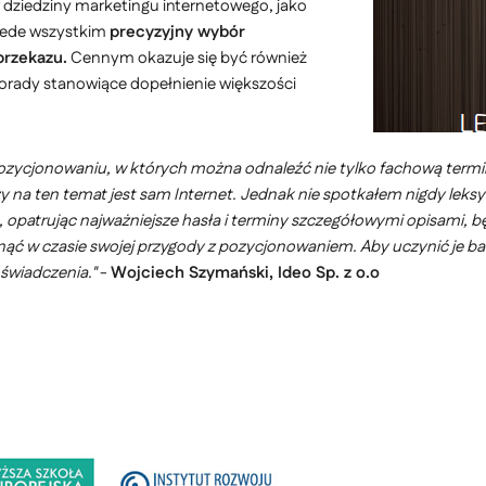
 dziedziny marketingu internetowego, jako
rzede wszystkim
precyzyjny wybór
przekazu.
Cennym okazuje się być również
porady stanowiące dopełnienie większości
o pozycjonowaniu, w których można odnaleźć nie tylko fachową termi
zy na ten temat jest sam Internet. Jednak nie spotkałem nigdy le
opatrując najważniejsze hasła i terminy szczegółowymi opisami, b
knąć w czasie swojej przygody z pozycjonowaniem. Aby uczynić je b
świadczenia."
-
Wojciech Szymański, Ideo Sp. z o.o