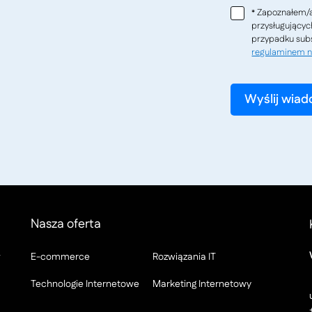
Zapoznałem/a
*
przysługującyc
przypadku subs
regulaminem n
Nasza oferta
w
E-commerce
Rozwiązania IT
Technologie Internetowe
Marketing Internetowy