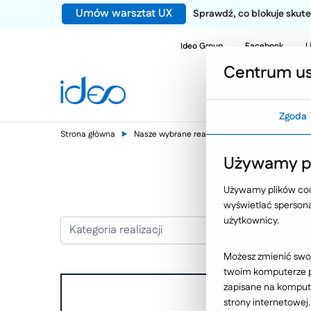
Umów warsztat UX
Sprawdź, co blokuje sku
Ideo Group
Facebook
L
Centrum us
Zgoda
Strona główna
Nasze wybrane realizacje
Edukacja i kultu
Używamy pl
Używamy plików cook
wyświetlać spersonal
użytkownicy.
Kategoria realizacji
Możesz zmienić swoj
twoim komputerze po
zapisane na kompute
strony internetowej.