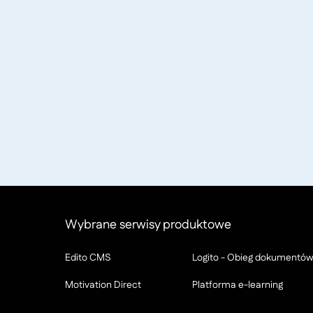
Wybrane serwisy produktowe
Edito CMS
Logito - Obieg dokumentó
Motivation Direct
Platforma e-learning