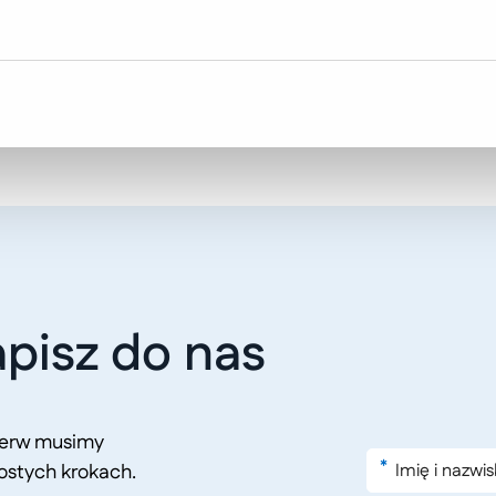
pisz do nas
pierw musimy
*
ostych krokach.