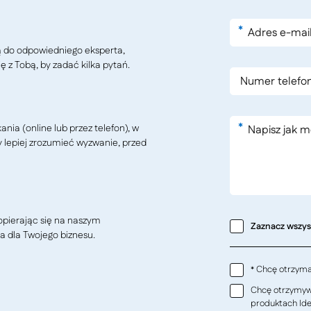
*
ą do odpowiedniego eksperta,
ę z Tobą, by zadać kilka pytań.
*
ia (online lub przez telefon), w
y lepiej zrozumieć wyzwanie, przed
pierając się na naszym
Zaznacz wszy
a dla Twojego biznesu.
Chcę otrzymać
*
Chcę otrzymywa
produktach Ideo