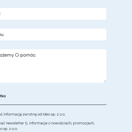
stko
 informację zwrotną od Ideo sp. z o.o.
ć newsletter tj. informacje o nowościach, promocjach,
 sp. z o.o.