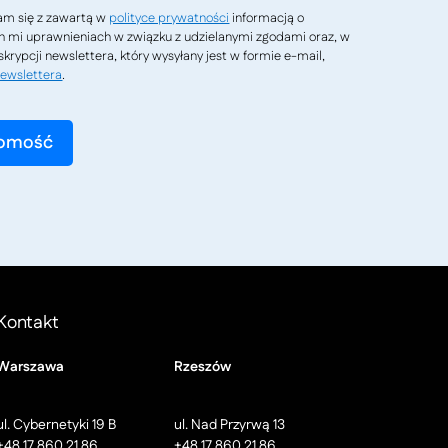
m się z zawartą w
polityce prywatności
informacją o
h mi uprawnieniach w związku z udzielanymi zgodami oraz, w
krypcji newslettera, który wysyłany jest w formie e-mail,
ewslettera
.
Kontakt
Warszawa
Rzeszów
ul. Cybernetyki 19 B
ul. Nad Przyrwą 13
+48 17 860 21 86
+48 17 860 21 86