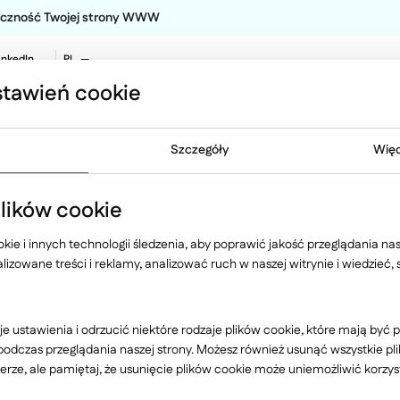
teczność Twojej strony WWW
inkedIn
PL
EN
tawień cookie
NO
Oferta
Technologia
Case 
Szczegóły
Więc
ra
Rzeszowski Dom Kultury
ików cookie
ie i innych technologii śledzenia, aby poprawić jakość przeglądania nasz
izowane treści i reklamy, analizować ruch w naszej witrynie i wiedzieć,
Edukacja i kultura
e ustawienia i odrzucić niektóre rodzaje plików cookie, które mają by
dczas przeglądania naszej strony. Możesz również usunąć wszystkie plik
rze, ale pamiętaj, że usunięcie plików cookie może uniemożliwić korzyst
W chwili obecnej nie dysponujemy żadnymi realizacjami.