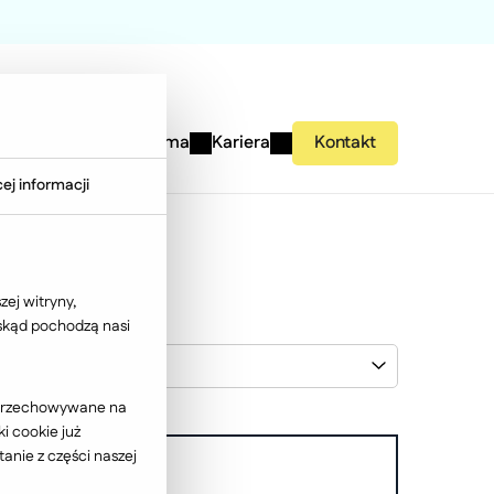
studies
Wiedza
Firma
Kariera
Kontakt
ej informacji
ej witryny,
 skąd pochodzą nasi
Wybierz klienta
ć przechowywane na
i cookie już
anie z części naszej