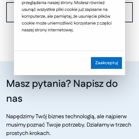
przeglądania naszej strony. Możesz również
usunąć wszystkie pliki cookie już zapisane na
W chwili obecnej nie dysponujemy żadnymi realizacjami.
komputerze, ale pamiętaj, że usunięcie plików
cookie może uniemożliwić korzystanie z części
naszej strony internetowej.
Zaakceptuj
Masz pytania? Napisz do
nas
Napędzimy Twój biznes technologią, ale najpierw
musimy poznać Twoje potrzeby. Działamy w trzech
prostych krokach.