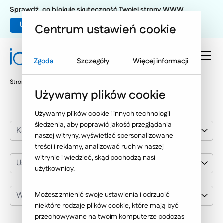
Sprawdź, co blokuje skuteczność Twojej strony WWW
Umów warsztat UX
Centrum ustawień cookie
Zgoda
Szczegóły
Więcej informacji
Strona główna
Nasze wybrane realizacje
Usługi b2b i IT
Używamy plików cookie
Używamy plików cookie i innych technologii
śledzenia, aby poprawić jakość przeglądania
Kategoria realizacji
naszej witryny, wyświetlać spersonalizowane
treści i reklamy, analizować ruch w naszej
witrynie i wiedzieć, skąd pochodzą nasi
Usługi b2b i IT
użytkownicy.
Wybierz klienta
Możesz zmienić swoje ustawienia i odrzucić
niektóre rodzaje plików cookie, które mają być
przechowywane na twoim komputerze podczas