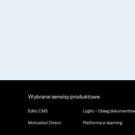
Wybrane serwisy produktowe
Edito CMS
Logito - Obieg dokumentó
Motivation Direct
Platforma e-learning