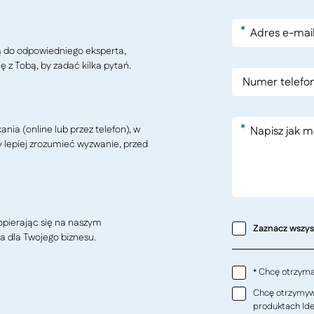
*
ą do odpowiedniego eksperta,
ę z Tobą, by zadać kilka pytań.
*
ia (online lub przez telefon), w
y lepiej zrozumieć wyzwanie, przed
pierając się na naszym
Zaznacz wszy
a dla Twojego biznesu.
Chcę otrzymać
*
Chcę otrzymywa
produktach Ideo