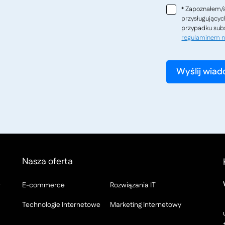
Zapoznałem/a
*
przysługującyc
przypadku subs
regulaminem n
Nasza oferta
w
E-commerce
Rozwiązania IT
Technologie Internetowe
Marketing Internetowy