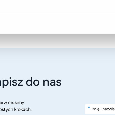
pisz do nas
pierw musimy
*
ostych krokach.