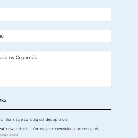
stko
 informację zwrotną od Ideo sp. z o.o.
ć newsletter tj. informacje o nowościach, promocjach,
 sp. z o.o.