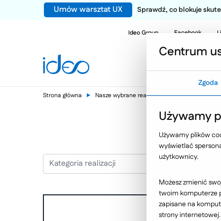
Umów warsztat UX
Sprawdź, co blokuje sku
Ideo Group
Facebook
L
Centrum us
Zgoda
Strona główna
Nasze wybrane realizacje
Dzieci
Używamy pl
Używamy plików cook
wyświetlać spersonal
użytkownicy.
Kategoria realizacji
Możesz zmienić swoj
twoim komputerze po
zapisane na kompute
strony internetowej.