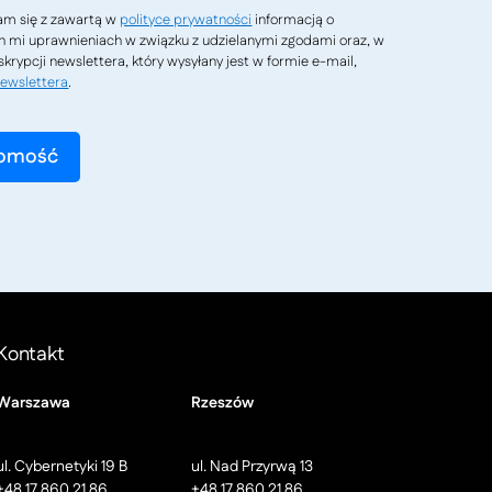
m się z zawartą w
polityce prywatności
informacją o
h mi uprawnieniach w związku z udzielanymi zgodami oraz, w
krypcji newslettera, który wysyłany jest w formie e-mail,
ewslettera
.
Kontakt
Warszawa
Rzeszów
ul. Cybernetyki 19 B
ul. Nad Przyrwą 13
+48 17 860 21 86
+48 17 860 21 86