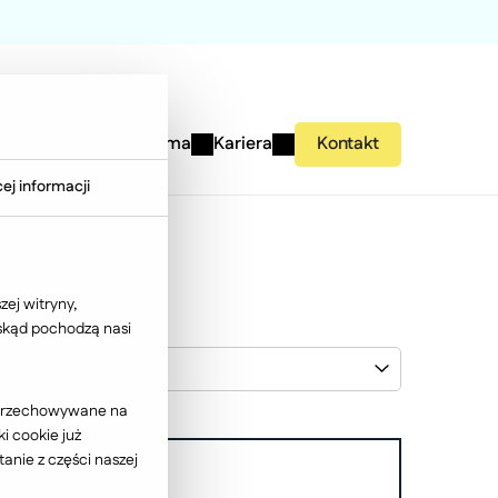
studies
Wiedza
Firma
Kariera
Kontakt
ej informacji
ej witryny,
 skąd pochodzą nasi
Wybierz klienta
ć przechowywane na
i cookie już
anie z części naszej