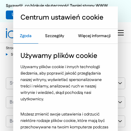
Sprawdź, co blokuje skuteczność Twojej strony WWW
Umów warsztat UX
Centrum ustawień cookie
Zgoda
Szczegóły
Więcej informacji
Strona główna
Nasze wybrane realizacje
Używamy plików cookie
Systemy i aplikacje dedykowane
Bosch
Używamy plików cookie i innych technologii
śledzenia, aby poprawić jakość przeglądania
naszej witryny, wyświetlać spersonalizowane
Systemy i aplikacje dedykowane
treści i reklamy, analizować ruch w naszej
witrynie i wiedzieć, skąd pochodzą nasi
użytkownicy.
Branża
Możesz zmienić swoje ustawienia i odrzucić
Bosch
niektóre rodzaje plików cookie, które mają być
przechowywane na twoim komputerze podczas