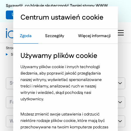
Sprawdź, co blokuje skuteczność Twojej strony WWW
Umów warsztat UX
Centrum ustawień cookie
Zgoda
Szczegóły
Więcej informacji
Strona główna
Nasze wybrane realizacje
Używamy plików cookie
Systemy i aplikacje dedykowane
Farmacja, medycyna
Używamy plików cookie i innych technologii
śledzenia, aby poprawić jakość przeglądania
naszej witryny, wyświetlać spersonalizowane
Systemy i aplikacje dedykowane
treści i reklamy, analizować ruch w naszej
witrynie i wiedzieć, skąd pochodzą nasi
użytkownicy.
Farmacja, medycyna
Możesz zmienić swoje ustawienia i odrzucić
Wybierz klienta
niektóre rodzaje plików cookie, które mają być
przechowywane na twoim komputerze podczas