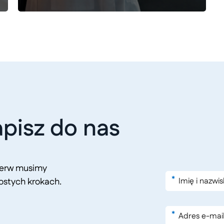
pisz do nas
pierw musimy
*
ostych krokach.
*