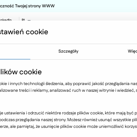
teczność Twojej strony WWW
inkedIn
PL
EN
tawień cookie
NO
Oferta
Technologia
Case 
Szczegóły
Więc
stemy wewnętrzne
Farmacja, medycyna
ików cookie
ie i innych technologii śledzenia, aby poprawić jakość przeglądania nasz
izowane treści i reklamy, analizować ruch w naszej witrynie i wiedzieć,
Farmacja, medycyna
e ustawienia i odrzucić niektóre rodzaje plików cookie, które mają by
dczas przeglądania naszej strony. Możesz również usunąć wszystkie plik
rze, ale pamiętaj, że usunięcie plików cookie może uniemożliwić korzyst