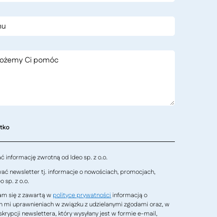
stko
 informację zwrotną od Ideo sp. z o.o.
ć newsletter tj. informacje o nowościach, promocjach,
 sp. z o.o.
m się z zawartą w
polityce prywatności
informacją o
h mi uprawnieniach w związku z udzielanymi zgodami oraz, w
krypcji newslettera, który wysyłany jest w formie e-mail,