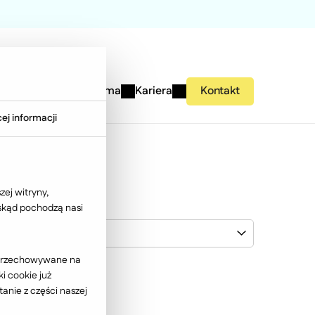
studies
Wiedza
Firma
Kariera
Kontakt
ej informacji
ej witryny,
 skąd pochodzą nasi
Wybierz klienta
ć przechowywane na
i cookie już
anie z części naszej