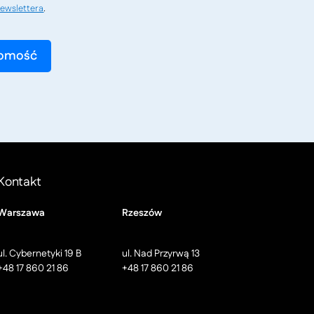
ewslettera
.
Kontakt
Warszawa
Rzeszów
ul. Cybernetyki 19 B
ul. Nad Przyrwą 13
+48 17 860 21 86
+48 17 860 21 86