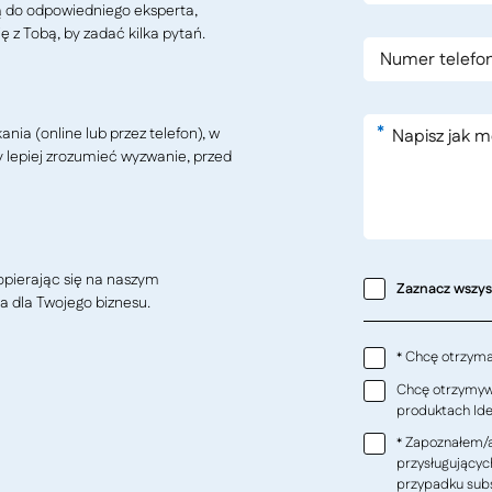
ą do odpowiedniego eksperta,
ę z Tobą, by zadać kilka pytań.
*
ia (online lub przez telefon), w
y lepiej zrozumieć wyzwanie, przed
pierając się na naszym
Zaznacz wszy
a dla Twojego biznesu.
Chcę otrzymać
*
Chcę otrzymywa
produktach Ideo
Zapoznałem/a
*
przysługującyc
przypadku subs