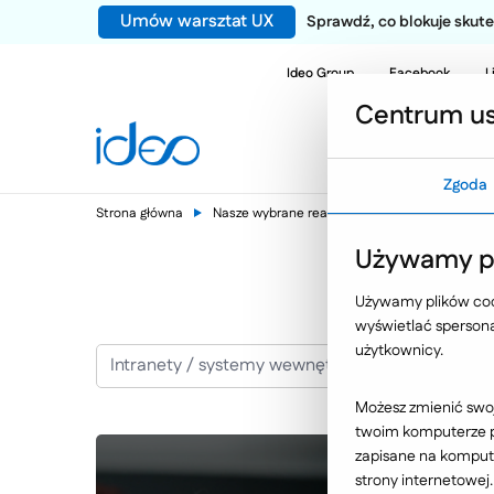
Umów warsztat UX
Sprawdź, co blokuje sku
Ideo Group
Facebook
L
Centrum us
Zgoda
Strona główna
Nasze wybrane realizacje
Intranety / sy
Używamy pl
Używamy plików cook
wyświetlać spersonal
użytkownicy.
Intranety / systemy wewnętrzne
Możesz zmienić swoj
twoim komputerze po
zapisane na kompute
strony internetowej.