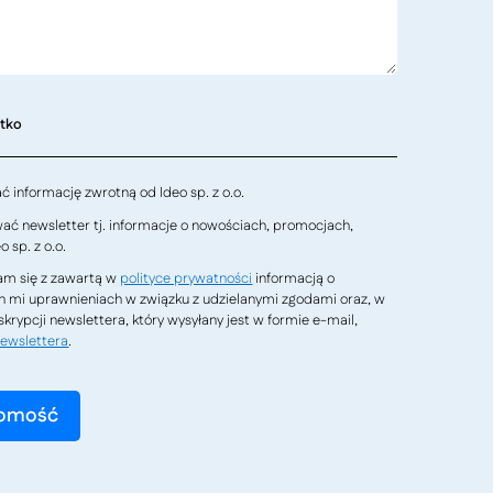
stko
 informację zwrotną od Ideo sp. z o.o.
ć newsletter tj. informacje o nowościach, promocjach,
 sp. z o.o.
m się z zawartą w
polityce prywatności
informacją o
h mi uprawnieniach w związku z udzielanymi zgodami oraz, w
krypcji newslettera, który wysyłany jest w formie e-mail,
ewslettera
.