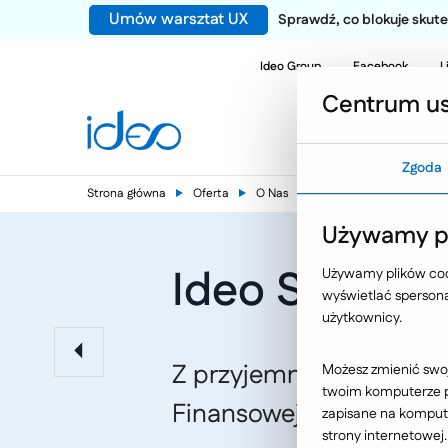
Umów warsztat UX
Sprawdź, co blokuje sku
Ideo Group
Facebook
L
Centrum us
Zgoda
Strona główna
Oferta
O Nas
Aktualności
Używamy pl
Ideo Softwar
Używamy plików cook
wyświetlać spersonal
użytkownicy.
Z przyjemnością inform
Możesz zmienić swoj
twoim komputerze po
Finansowej i otrzymało 
zapisane na kompute
strony internetowej.