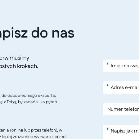
pisz do nas
pierw musimy
*
ostych krokach.
*
ą do odpowiedniego eksperta,
ę z Tobą, by zadać kilka pytań.
*
ia (online lub przez telefon), w
y lepiej zrozumieć wyzwanie, przed