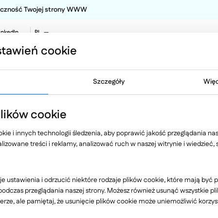
teczność Twojej strony WWW
inkedIn
PL
EN
tawień cookie
NO
Oferta
Technologia
Case 
Szczegóły
Więc
ików cookie
e Liderem Technologi
ie i innych technologii śledzenia, aby poprawić jakość przeglądania nasz
izowane treści i reklamy, analizować ruch w naszej witrynie i wiedzieć,
ujemy, że Ideo Software zostało wyróżn
e ustawienia i odrzucić niektóre rodzaje plików cookie, które mają by
dczas przeglądania naszej strony. Możesz również usunąć wszystkie plik
tytuł Lidera Technologii 2026.
rze, ale pamiętaj, że usunięcie plików cookie może uniemożliwić korzyst