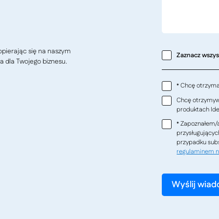
pierając się na naszym
Zaznacz wszy
a dla Twojego biznesu.
Chcę otrzymać
*
Chcę otrzymywa
produktach Ideo
Zapoznałem/a
*
przysługującyc
przypadku subs
regulaminem n