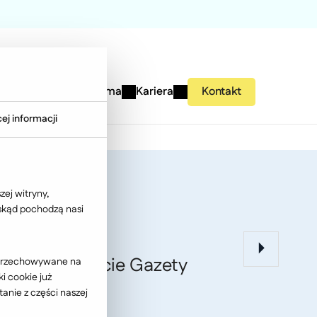
studies
Wiedza
Firma
Kariera
Kontakt
ej informacji
i 2026
ej witryny,
 skąd pochodzą nasi
ione w raporcie Gazety
ć przechowywane na
i cookie już
anie z części naszej