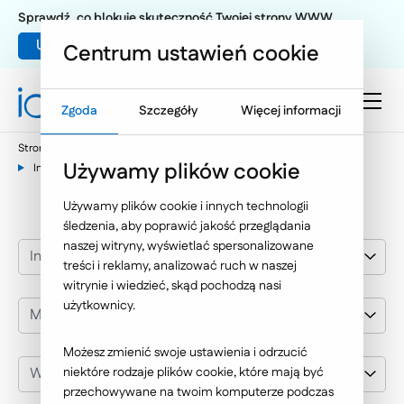
Sprawdź, co blokuje skuteczność Twojej strony WWW
Umów warsztat UX
Centrum ustawień cookie
Zgoda
Szczegóły
Więcej informacji
Strona główna
Nasze wybrane realizacje
Używamy plików cookie
Intranety / systemy wewnętrzne
Media i PR
Używamy plików cookie i innych technologii
śledzenia, aby poprawić jakość przeglądania
naszej witryny, wyświetlać spersonalizowane
Intranety / systemy wewnętrzne
treści i reklamy, analizować ruch w naszej
witrynie i wiedzieć, skąd pochodzą nasi
użytkownicy.
Media i PR
Możesz zmienić swoje ustawienia i odrzucić
Wybierz klienta
niektóre rodzaje plików cookie, które mają być
przechowywane na twoim komputerze podczas