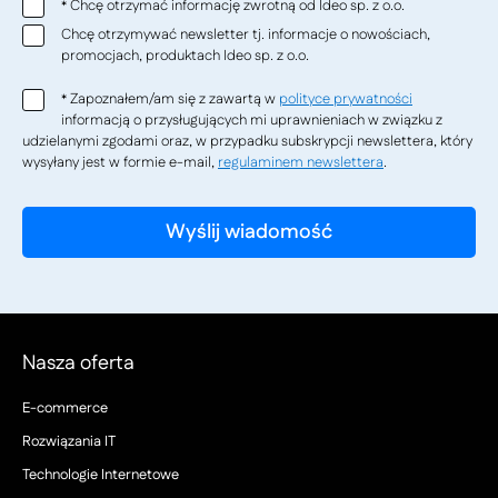
Chcę otrzymać informację zwrotną od Ideo sp. z o.o.
*
Chcę otrzymywać newsletter tj. informacje o nowościach,
promocjach, produktach Ideo sp. z o.o.
Zapoznałem/am się z zawartą w
polityce prywatności
*
informacją o przysługujących mi uprawnieniach w związku z
udzielanymi zgodami oraz, w przypadku subskrypcji newslettera, który
wysyłany jest w formie e-mail,
regulaminem newslettera
.
Nasza oferta
E-commerce
Rozwiązania IT
Technologie Internetowe