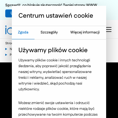
Sprawdź, co blokuje skuteczność Twojej strony WWW
Umów warsztat UX
Centrum ustawień cookie
Zgoda
Szczegóły
Więcej informacji
Strona główna
E-commerce
Używamy plików cookie
Narzędzia wspierające e-commerce
Programy lojalnościowe - zaangażuj swoich Klientów
Używamy plików cookie i innych technologii
śledzenia, aby poprawić jakość przeglądania
naszej witryny, wyświetlać spersonalizowane
treści i reklamy, analizować ruch w naszej
Programy lojalnościowe
witrynie i wiedzieć, skąd pochodzą nasi
użytkownicy.
w e-commerce
Możesz zmienić swoje ustawienia i odrzucić
Zamień jednorazowych klientów
niektóre rodzaje plików cookie, które mają być
w lojalnych ambasadorów marki.
przechowywane na twoim komputerze podczas