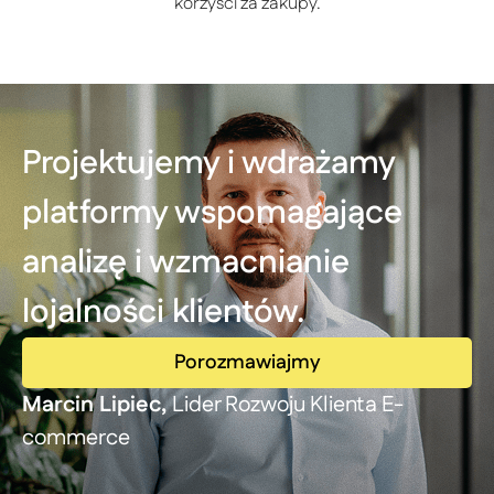
korzyści za zakupy.
Projektujemy i wdrażamy
platformy wspomagające
analizę i wzmacnianie
lojalności klientów.
Porozmawiajmy
Marcin Lipiec,
Lider Rozwoju Klienta E-
commerce