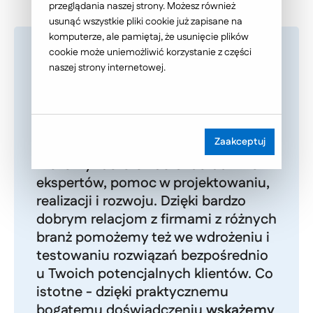
przeglądania naszej strony. Możesz również
usunąć wszystkie pliki cookie już zapisane na
komputerze, ale pamiętaj, że usunięcie plików
cookie może uniemożliwić korzystanie z części
naszej strony internetowej.
Masz nowatorski pomysł na biznes?
Wierzysz, że podbije rynek i za kilka
Zaakceptuj
lat zdobędziesz tysiące klientów?
Możemy zaoferować Ci doradztwo
ekspertów, pomoc w projektowaniu,
realizacji i rozwoju. Dzięki bardzo
dobrym relacjom z firmami z różnych
branż pomożemy też we wdrożeniu i
testowaniu rozwiązań bezpośrednio
u Twoich potencjalnych klientów. Co
istotne - dzięki praktycznemu
bogatemu doświadczeniu
wskażemy