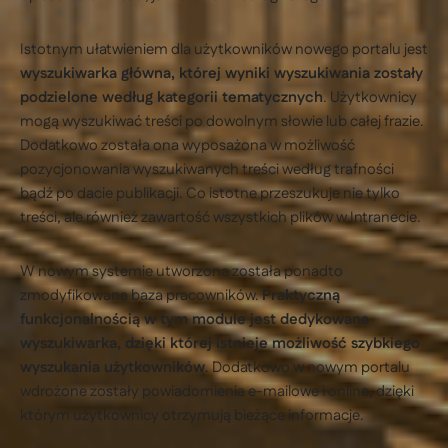
Istotnym ułatwieniem dla użytkowników nowego portalu jest
wyszukiwarka główna, której wyniki wyszukiwania zostały
podzielone według kategorii tematycznych
. Użytkownicy
mogą wyszukiwać treści po dowolnym słowie lub całej frazie.
Dodatkowo została ona wyposażona w możliwość
pozycjonowania wyszukiwanych treści według trafności
bądź po dacie publikacji. Co istotne przeszukuje nie tylko
treści, ale również zawartość wszystkich plików w Intranecie.
W nowym systemie utworzona została ponadto
zmodyfikowana baza pracowników.
Praktyczną
funkcjonalnością w tym module jest dedykowana
wyszukiwarka, dzięki której istnieje możliwość szybkiego
wyszukania użytkowników
. Dodatkowo w nowym portalu
wdrożone zostały powiadomienia e-mailowe i online, dzięki
którym użytkownicy otrzymują bieżące informacje.