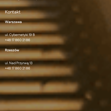
Kontakt
Warszawa
ul. Cybernetyki 19 B
+48 17 860 21 86
Rzeszów
ul. Nad Przyrwą 13
+48 17 860 21 86
© 2026 Ideo Sp. z o.o. | Software Development, Aplikacje
dedykowane
Centrum ustawień cookie