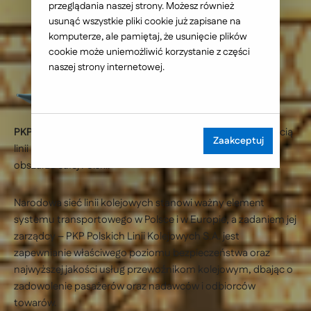
przeglądania naszej strony. Możesz również
usunąć wszystkie pliki cookie już zapisane na
komputerze, ale pamiętaj, że usunięcie plików
cookie może uniemożliwić korzystanie z części
naszej strony internetowej.
PKP Polskie Linie Kolejowe S.A.
zarządzają narodową siecią
Zaakceptuj
linii kolejowych i dbają o bezpieczny ruch kolejowy na
obszarze całej Polski.
Narodowa sieć linii kolejowych stanowi ważny element
systemu transportowego w Polsce i w Europie, a zadaniem jej
zarządcy – PKP Polskich Linii Kolejowych S.A. jest
zapewnianie właściwego poziomu bezpieczeństwa oraz
najwyższej jakości usług przewoźnikom kolejowym, dbając o
zadowolenie pasażerów oraz nadawców i odbiorców
towarów.