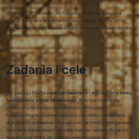
Działania PKP Polskich Linii Kolejowych S.A. wpływają na
wzrost roli kolei w systemie transportowym i jej znaczenia
jako ekologicznego, bezpiecznego i zrównoważonego środka
transportu.
Zadania i cele
Dla naszego Klienta
zaprojektowaliśmy i wdrożyliśmy nowy,
funkcjonalny portal intranetowy
. W systemie została
utworzona nowa baza dokumentów firmowych z
funkcjonalną wyszukiwarką, która umożliwia odnalezienie
dokumentu w zaledwie kilka sekund. Jej mechanizm pozwala
na przeszukanie zawartości całej bazy po nazwie plików, ich
opisach oraz treści, jak również według kategorii.