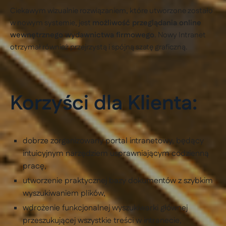
Ciekawym wizualnie rozwiązaniem, które utworzone zostało
w nowym systemie, jest
możliwość przeglądania online
wewnętrznego wydawnictwa firmowego
. Nowy Intranet
otrzymał również przejrzystą i spójną szatę graficzną.
Korzyści dla Klienta:
dobrze zorganizowany portal intranetowy, będący
intuicyjnym narzędziem usprawniającym codzienną
pracę,
utworzenie praktycznej bazy dokumentów z szybkim
wyszukiwaniem plików,
wdrożenie funkcjonalnej wyszukiwarki głównej
przeszukującej wszystkie treści w intranecie,