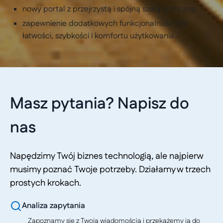
nowy portal z przejrzystą i spójną szatą graficzną,
zapewnienie dodatkowych funkcjonalności dla
łatwości, szybkości i komfortu użytkowania.
Masz pytania? Napisz do
nas
Napędzimy Twój biznes technologią, ale najpierw
musimy poznać Twoje potrzeby. Działamy w trzech
prostych krokach.
Analiza zapytania
Zapoznamy się z Twoją wiadomością i przekażemy ją do