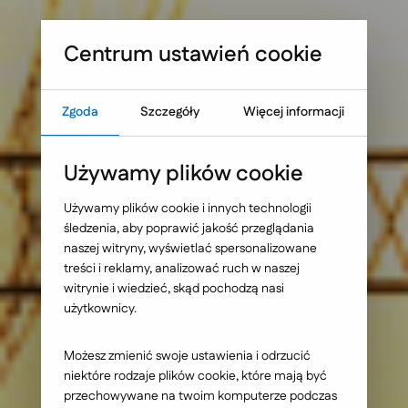
Sprawdź, co blokuje skuteczność Twojej strony WWW
Umów warsztat UX
Centrum ustawień cookie
Zgoda
Szczegóły
Więcej informacji
Strona główna
Nasze wybrane realizacje
Używamy plików cookie
PKP Polskie Linie
Używamy plików cookie i innych technologii
śledzenia, aby poprawić jakość przeglądania
Kolejowe S.A. -
naszej witryny, wyświetlać spersonalizowane
treści i reklamy, analizować ruch w naszej
platfroma
witrynie i wiedzieć, skąd pochodzą nasi
użytkownicy.
intranetowa
Możesz zmienić swoje ustawienia i odrzucić
niektóre rodzaje plików cookie, które mają być
przechowywane na twoim komputerze podczas