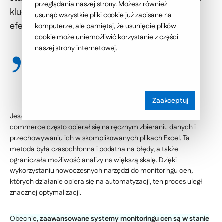
przeglądania naszej strony. Możesz również
kluczowych czynników wpływających na
usunąć wszystkie pliki cookie już zapisane na
efektywność w e-commerce jest cena.
komputerze, ale pamiętaj, że usunięcie plików
cookie może uniemożliwić korzystanie z części
naszej strony internetowej.
Zobacz jak możemy Ci pomóc -
Bezpłatna konsultacja
Zaakceptuj
Jeszcze kilka lat temu, proces analizy i śledzenia cen w e-
commerce często opierał się na ręcznym zbieraniu danych i
przechowywaniu ich w skomplikowanych plikach Excel. Ta
metoda była czasochłonna i podatna na błędy, a także
ograniczała możliwość analizy na większą skalę. Dzięki
wykorzystaniu nowoczesnych narzędzi do monitoringu cen,
których działanie opiera się na automatyzacji, ten proces uległ
znacznej optymalizacji.
Obecnie,
zaawansowane systemy monitoringu cen są w stanie