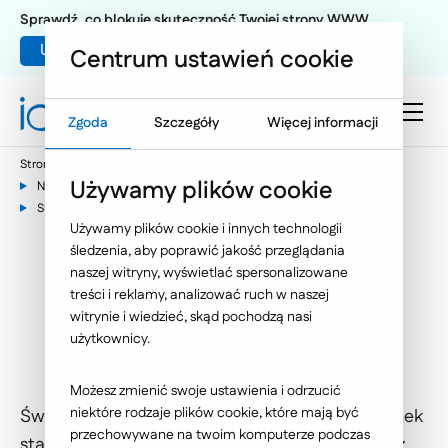
Sprawdź, co blokuje skuteczność Twojej strony WWW
Umów warsztat UX
Centrum ustawień cookie
Zgoda
Szczegóły
Więcej informacji
Strona główna
E-commerce
Używamy plików cookie
Narzędzia wspierające e-commerce
Skuteczne zarządzanie cenami - porównywarki cenowe
Używamy plików cookie i innych technologii
śledzenia, aby poprawić jakość przeglądania
Skuteczne zarządzanie
naszej witryny, wyświetlać spersonalizowane
treści i reklamy, analizować ruch w naszej
cenami - porównywarki
witrynie i wiedzieć, skąd pochodzą nasi
użytkownicy.
cenowe
Możesz zmienić swoje ustawienia i odrzucić
niektóre rodzaje plików cookie, które mają być
Świat e-commerce dynamicznie ewoluuje, a rynek
przechowywane na twoim komputerze podczas
staje się coraz bardziej konkurencyjny. Jednym z