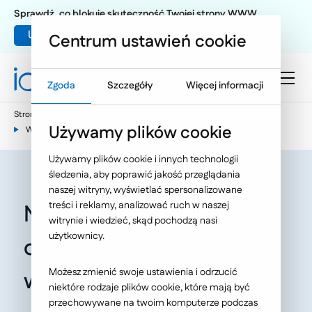
Sprawdź, co blokuje skuteczność Twojej strony WWW
Umów warsztat UX
Centrum ustawień cookie
Zgoda
Szczegóły
Więcej informacji
Strona główna
E-commerce
Używamy plików cookie
Wiedza e-commerce - nasze publikacje
Używamy plików cookie i innych technologii
śledzenia, aby poprawić jakość przeglądania
naszej witryny, wyświetlać spersonalizowane
treści i reklamy, analizować ruch w naszej
Nowe rozwiązania w e-
witrynie i wiedzieć, skąd pochodzą nasi
użytkownicy.
commerce: czy i kiedy
Możesz zmienić swoje ustawienia i odrzucić
warto inwestować?
niektóre rodzaje plików cookie, które mają być
przechowywane na twoim komputerze podczas