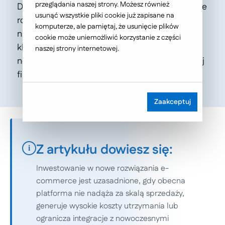
przeglądania naszej strony. Możesz również
Dowiedz się, kiedy warto zainwestować w nowe
usunąć wszystkie pliki cookie już zapisane na
rozwiązania e-commerce oraz jakie korzyści
komputerze, ale pamiętaj, że usunięcie plików
niesie za sobą migracja systemów. Poznaj
cookie może uniemożliwić korzystanie z części
kluczowe kroki, najlepsze praktyki i
naszej strony internetowej.
nowoczesne technologie, które pomogą Twojej
firmie rosnąć.
Zaakceptuj
Z artykułu dowiesz się:
i
Inwestowanie w nowe rozwiązania e-
commerce jest uzasadnione, gdy obecna
platforma nie nadąża za skalą sprzedaży,
generuje wysokie koszty utrzymania lub
ogranicza integracje z nowoczesnymi