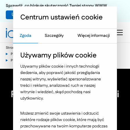
Sprawdź, co blokuje skuteczność Twojej strony WWW
Umów warsztat UX
Centrum ustawień cookie
Zgoda
Szczegóły
Więcej informacji
Strona główna
E-commerce
Używamy plików cookie
Platformy B2B - zwiększaj liczbę transakcji
Platformy B2B: Przepływ i migracja danych
Używamy plików cookie i innych technologii
śledzenia, aby poprawić jakość przeglądania
naszej witryny, wyświetlać spersonalizowane
treści i reklamy, analizować ruch w naszej
Platformy B2B: Przepływ i
witrynie i wiedzieć, skąd pochodzą nasi
użytkownicy.
migracja danych
Możesz zmienić swoje ustawienia i odrzucić
Efektywny przepływ danych to fundament
niektóre rodzaje plików cookie, które mają być
nowoczesnej platformy B2B.
przechowywane na twoim komputerze podczas