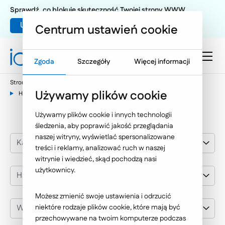
Sprawdź, co blokuje skuteczność Twojej strony WWW
Umów warsztat UX
Centrum ustawień cookie
Zgoda
Szczegóły
Więcej informacji
Strona główna
Nasze wybrane realizacje
Pozycjonowanie
Używamy plików cookie
Handel i usługi
Używamy plików cookie i innych technologii
śledzenia, aby poprawić jakość przeglądania
naszej witryny, wyświetlać spersonalizowane
Kategoria realizacji
treści i reklamy, analizować ruch w naszej
witrynie i wiedzieć, skąd pochodzą nasi
użytkownicy.
Handel i usługi
Możesz zmienić swoje ustawienia i odrzucić
Wybierz klienta
niektóre rodzaje plików cookie, które mają być
przechowywane na twoim komputerze podczas