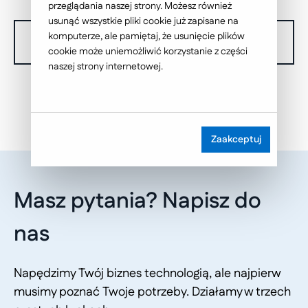
przeglądania naszej strony. Możesz również
usunąć wszystkie pliki cookie już zapisane na
komputerze, ale pamiętaj, że usunięcie plików
W chwili obecnej nie dysponujemy żadnymi realizacjami.
cookie może uniemożliwić korzystanie z części
naszej strony internetowej.
Zaakceptuj
Masz pytania? Napisz do
nas
Napędzimy Twój biznes technologią, ale najpierw
musimy poznać Twoje potrzeby. Działamy w trzech