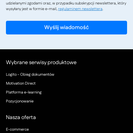
udzielanymi zgodami oraz, w przypadku subskrypcji newslettera, który
wysyłany jest w formie e-mail,
regulaminem newslettera
.
Wybrane serwisy produktowe
Logito - Obieg dokumentów
Motivation Direct
Platforma e-learning
Pozycjonowanie
Nasza oferta
E-commerce