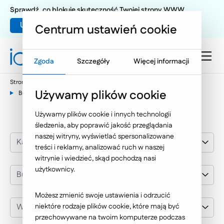
Sprawdź, co blokuje skuteczność Twojej strony WWW
Umów warsztat UX
Centrum ustawień cookie
Zgoda
Szczegóły
Więcej informacji
Strona główna
Nasze wybrane realizacje
Pozycjonowanie
Używamy plików cookie
Budownictwo
Używamy plików cookie i innych technologii
śledzenia, aby poprawić jakość przeglądania
naszej witryny, wyświetlać spersonalizowane
Kategoria realizacji
treści i reklamy, analizować ruch w naszej
witrynie i wiedzieć, skąd pochodzą nasi
użytkownicy.
Budownictwo
Możesz zmienić swoje ustawienia i odrzucić
Wybierz klienta
niektóre rodzaje plików cookie, które mają być
przechowywane na twoim komputerze podczas