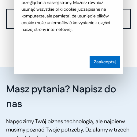
przeglądania naszej strony. Możesz również
usunąć wszystkie pliki cookie już zapisane na
komputerze, ale pamiętaj, że usunięcie plików
W chwili obecnej nie dysponujemy żadnymi realizacjami.
cookie może uniemożliwić korzystanie z części
naszej strony internetowej.
Zaakceptuj
Masz pytania? Napisz do
nas
Napędzimy Twój biznes technologią, ale najpierw
musimy poznać Twoje potrzeby. Działamy w trzech