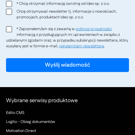
Chcę otrzymać informację zwrotną od Ideo sp. z o.o.
*
Chcę otrzymywać newsletter tj. informacje o nowościach,
promocjach, produktach Ideo sp. z o.o.
Zapoznałem/am się z zawartą w
polityce prywatności
*
informacją o przysługujących mi uprawnieniach w związku z
udzielanymi zgodami oraz, w przypadku subskrypcji newslettera, który
wysyłany jest w formie e-mail,
regulaminem newslettera
.
Wybrane serwisy produktowe
Edito CMS
Logito - Obieg dokumentów
Motivation Direct