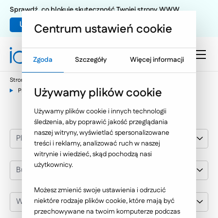
Sprawdź, co blokuje skuteczność Twojej strony WWW
Umów warsztat UX
Centrum ustawień cookie
Zgoda
Szczegóły
Więcej informacji
Strona główna
Nasze wybrane realizacje
Używamy plików cookie
Platformy sprzedażowe B2B
Budownictwo
Używamy plików cookie i innych technologii
śledzenia, aby poprawić jakość przeglądania
naszej witryny, wyświetlać spersonalizowane
Platformy sprzedażowe B2B
treści i reklamy, analizować ruch w naszej
witrynie i wiedzieć, skąd pochodzą nasi
użytkownicy.
Budownictwo
Możesz zmienić swoje ustawienia i odrzucić
Wybierz klienta
niektóre rodzaje plików cookie, które mają być
przechowywane na twoim komputerze podczas