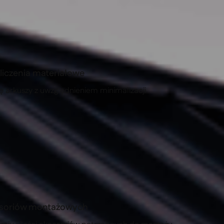
iczenia materiałowe
ę arkuszy z uwzględnieniem minimalizacji
esoriów montażowych