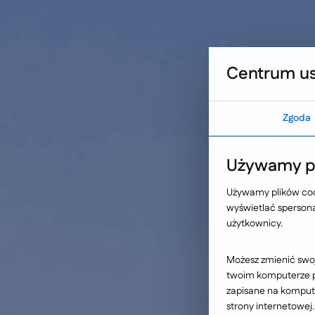
Umów warsztat UX
Sprawdź, co blokuje sku
Ideo Group
Facebook
L
Centrum us
Zgoda
Strona główna
Nasze wybrane realizacje
Bratex Dachy - 
Używamy pl
Używamy plików cook
- aplikacja do
wyświetlać spersonal
użytkownicy.
projektowania p
Możesz zmienić swoj
twoim komputerze po
zapisane na kompute
strony internetowej.