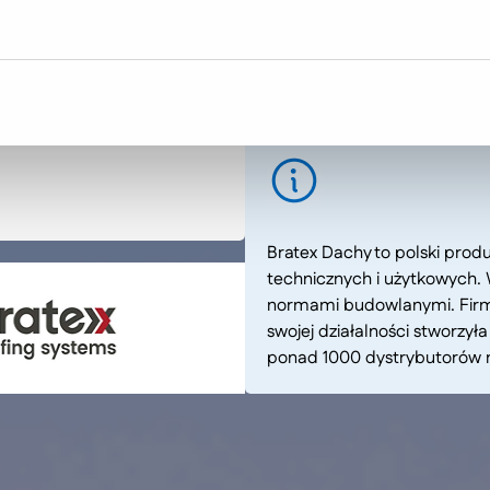
Bratex Dachy to polski pro
technicznych i użytkowych. 
normami budowlanymi. Firma 
swojej działalności stworzył
ponad 1000 dystrybutorów n