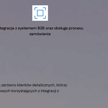
ntegracja z systemem B2B oraz obsługa procesu
zamówienia
ą zarówno klientów detalicznych, którzy
ych korzystających z integracji z