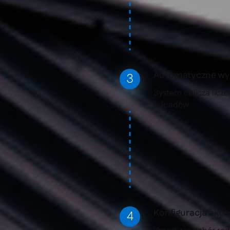
Automatyczne wyl
System oblicza liczb
odpadów.
Konfiguracja akc