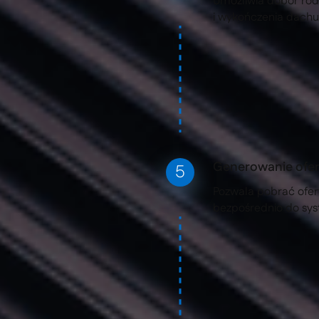
Umożliwia dobór rod
i wykończenia dachu
Generowanie ofert 
Pozwala pobrać ofer
bezpośrednio do sy