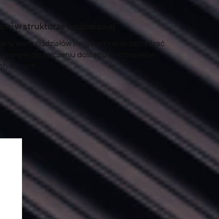
ami w strukturze oddziałowej
jący wiele oddziałów mogą sprawnie zarządzać
oczesnym ograniczeniu dostępu pracowników
ch danych.