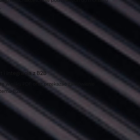
zaju i ilości akcesoriów potrzebnych do montażu
.
i integracja z B2B
tę w pliku PDF oraz przekazać zamówienie
stemu B2B.