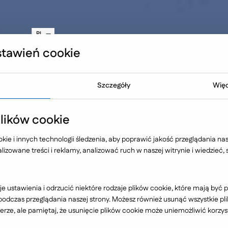
teczność Twojej strony WWW
inkedIn
PL
EN
tawień cookie
NO
Oferta
Technologia
Case 
Szczegóły
Więc
RoofingCAD
ików cookie
ie i innych technologii śledzenia, aby poprawić jakość przeglądania nasz
izowane treści i reklamy, analizować ruch w naszej witrynie i wiedzieć,
okryć
e ustawienia i odrzucić niektóre rodzaje plików cookie, które mają by
dczas przeglądania naszej strony. Możesz również usunąć wszystkie plik
rze, ale pamiętaj, że usunięcie plików cookie może uniemożliwić korzyst