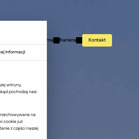
studies
Wiedza
Firma
Kariera
Kontakt
ej informacji
ej witryny,
 skąd pochodzą nasi
ć przechowywane na
i cookie już
anie z części naszej