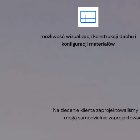
możliwość wizualizacji konstrukcji dachu i
konfiguracji materiałów
Na zlecenie klienta zaprojektowaliśmy
mogą samodzielnie zaprojektować 