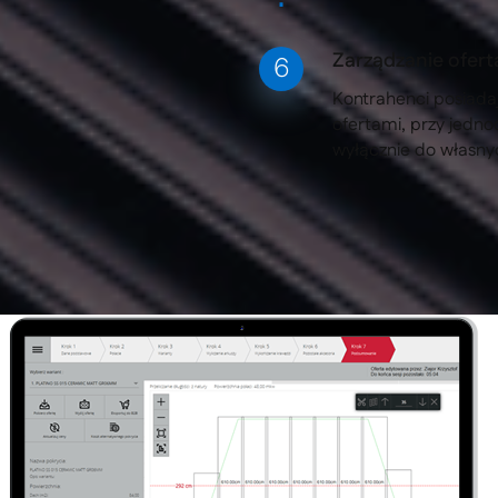
Zarządzanie ofert
Kontrahenci posiada
ofertami, przy jedn
wyłącznie do własny