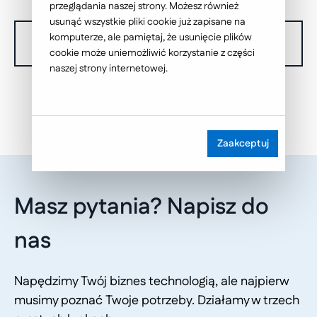
przeglądania naszej strony. Możesz również
usunąć wszystkie pliki cookie już zapisane na
komputerze, ale pamiętaj, że usunięcie plików
W chwili obecnej nie dysponujemy żadnymi realizacjami.
cookie może uniemożliwić korzystanie z części
naszej strony internetowej.
Zaakceptuj
Masz pytania? Napisz do
nas
Napędzimy Twój biznes technologią, ale najpierw
musimy poznać Twoje potrzeby. Działamy w trzech