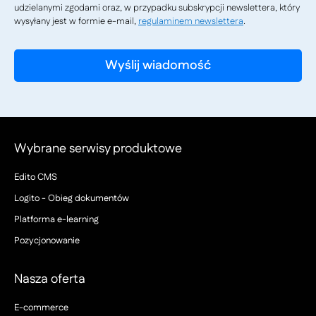
udzielanymi zgodami oraz, w przypadku subskrypcji newslettera, który
wysyłany jest w formie e-mail,
regulaminem newslettera
.
Wybrane serwisy produktowe
Edito CMS
Logito - Obieg dokumentów
Platforma e-learning
Pozycjonowanie
Nasza oferta
E-commerce