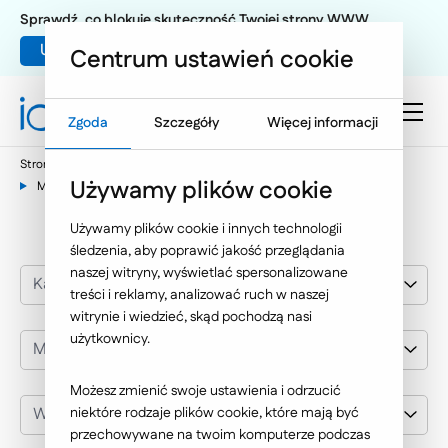
Sprawdź, co blokuje skuteczność Twojej strony WWW
Umów warsztat UX
Centrum ustawień cookie
Zgoda
Szczegóły
Więcej informacji
Strona główna
Nasze wybrane realizacje
Pozycjonowanie
Używamy plików cookie
Media i PR
Używamy plików cookie i innych technologii
śledzenia, aby poprawić jakość przeglądania
naszej witryny, wyświetlać spersonalizowane
Kategoria realizacji
treści i reklamy, analizować ruch w naszej
witrynie i wiedzieć, skąd pochodzą nasi
użytkownicy.
Media i PR
Możesz zmienić swoje ustawienia i odrzucić
Wybierz klienta
niektóre rodzaje plików cookie, które mają być
przechowywane na twoim komputerze podczas