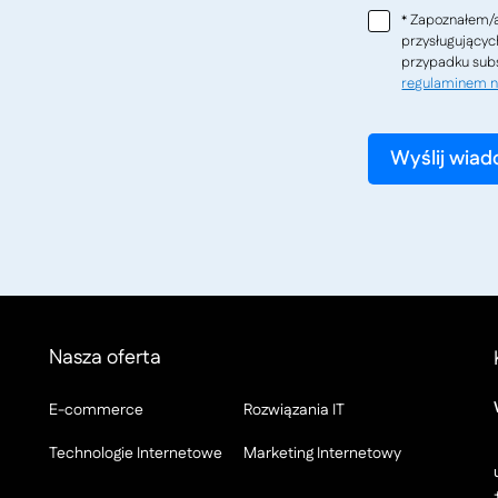
Zapoznałem/a
*
przysługującyc
przypadku subs
regulaminem n
Nasza oferta
E-commerce
Rozwiązania IT
Technologie Internetowe
Marketing Internetowy