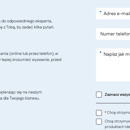
*
ą do odpowiedniego eksperta,
ę z Tobą, by zadać kilka pytań.
*
ia (online lub przez telefon), w
y lepiej zrozumieć wyzwanie, przed
pierając się na naszym
Zaznacz wszy
a dla Twojego biznesu.
Chcę otrzymać
*
Chcę otrzymywa
produktach Ideo