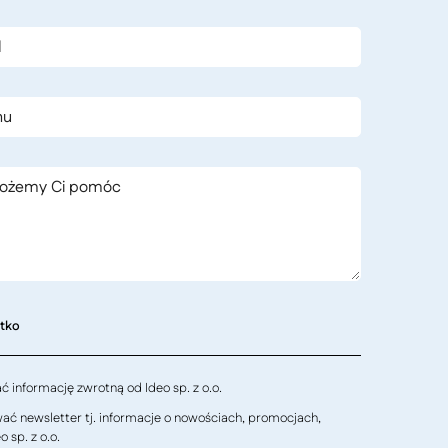
stko
 informację zwrotną od Ideo sp. z o.o.
ć newsletter tj. informacje o nowościach, promocjach,
 sp. z o.o.