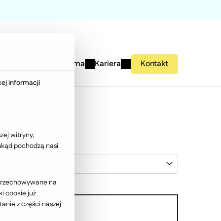
studies
Wiedza
Firma
Kariera
Kontakt
ej informacji
ej witryny,
 skąd pochodzą nasi
Wybierz klienta
ć przechowywane na
i cookie już
anie z części naszej