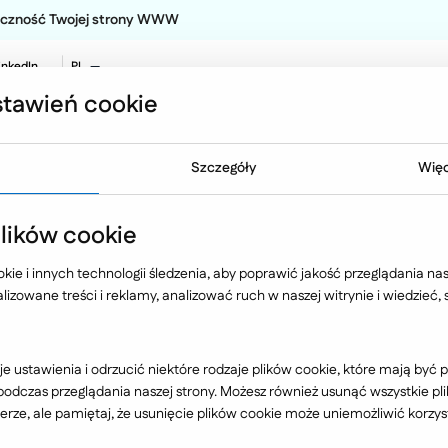
teczność Twojej strony WWW
inkedIn
PL
EN
tawień cookie
NO
Oferta
Technologia
Case 
Szczegóły
Więc
Kongres Public Relations
ików cookie
ie i innych technologii śledzenia, aby poprawić jakość przeglądania nasz
izowane treści i reklamy, analizować ruch w naszej witrynie i wiedzieć,
Branża
e ustawienia i odrzucić niektóre rodzaje plików cookie, które mają by
dczas przeglądania naszej strony. Możesz również usunąć wszystkie plik
rze, ale pamiętaj, że usunięcie plików cookie może uniemożliwić korzyst
W chwili obecnej nie dysponujemy żadnymi realizacjami.