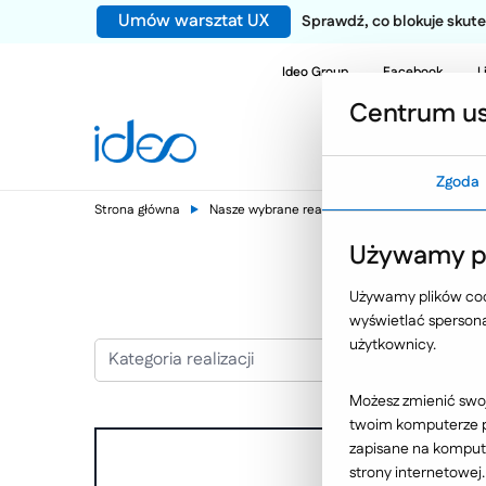
Umów warsztat UX
Sprawdź, co blokuje sku
Ideo Group
Facebook
L
Centrum us
Zgoda
Strona główna
Nasze wybrane realizacje
Pozycjonowanie
Używamy pl
Używamy plików cook
wyświetlać spersonal
użytkownicy.
Kategoria realizacji
Możesz zmienić swoj
twoim komputerze po
zapisane na kompute
strony internetowej.