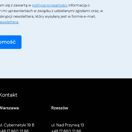
m się z zawartą w
polityce prywatności
informacją o
h mi uprawnieniach w związku z udzielanymi zgodami oraz, w
krypcji newslettera, który wysyłany jest w formie e-mail,
ewslettera
.
Kontakt
Warszawa
Rzeszów
ul. Cybernetyki 19 B
ul. Nad Przyrwą 13
+48 17 860 21 86
+48 17 860 21 86