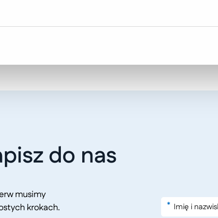
pisz do nas
pierw musimy
*
ostych krokach.