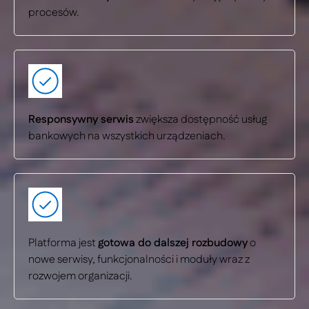
procesów.
Responsywny serwis
zwiększa dostępność usług
bankowych na wszystkich urządzeniach.
Platforma jest
gotowa do dalszej rozbudowy
o
nowe serwisy, funkcjonalności i moduły wraz z
rozwojem organizacji.