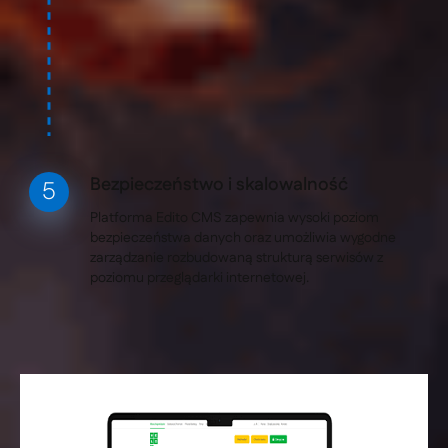
Bezpieczeństwo i skalowalność
Platforma Edito CMS zapewnia wysoki poziom
bezpieczeństwa danych oraz umożliwia wygodne
zarządzanie rozbudowaną strukturą serwisów z
poziomu przeglądarki internetowej.