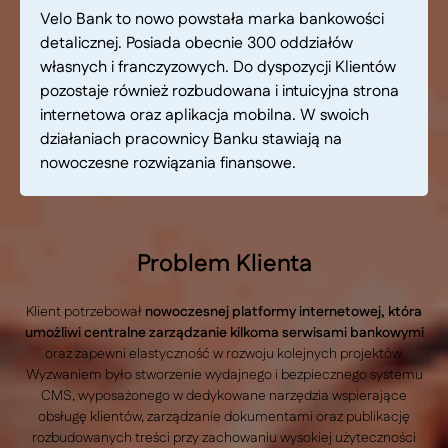
Velo Bank to nowo powstała marka bankowości
detalicznej. Posiada obecnie 300 oddziałów
własnych i franczyzowych. Do dyspozycji Klientów
pozostaje również rozbudowana i intuicyjna strona
internetowa oraz aplikacja mobilna. W swoich
działaniach pracownicy Banku stawiają na
nowoczesne rozwiązania finansowe.
Problem Klienta
Klient potrzebował
nowoczesnej platformy internetowej, która
umożliwi centralne zarządzanie kilkoma serwisami bankowymi
oraz zapewni elastyczność w rozwoju kolejnych projektów.
Wyzwaniem było stworzenie wydajnego i bezpiecznego systemu
CMS, wyposażonego w dedykowane narzędzia wspierające
obsługę klientów, zarządzanie dokumentami oraz publikację
rozbudowanych treści przy zachowaniu wysokiej użyteczności