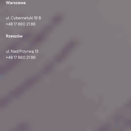
Warszawa
ul. Cybernetyki 19 B
+48 17 860 21 86
Rzeszów
ul. Nad Przyrwą 13
+48 17 860 21 86
© 2026 Ideo Sp. z o.o. | Software Development, Aplikacje
dedykowane
Centrum ustawień cookie
Polityka prywatności
Oferta
zapytanie@ideo.pl