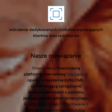
wdrożenie dedykowanych modułów wspierających
klientów oraz redaktorów
Nasze rozwiązanie
Stworzyliśmy
nowoczesną
platformę internetową
Velobank.pl
opartą na systemie Edito CMS,
umożliwiającą zarządzanie
wieloma serwisami z poziomu
jednego panelu administracyjnego
.
Rozwiązanie zostało rozbudowane o
szereg dedykowanych modułów