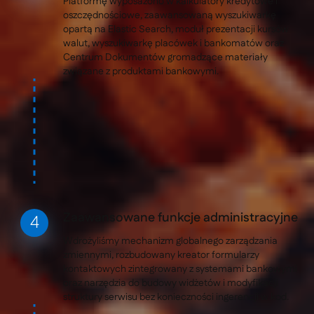
Platformę wyposażono w kalkulatory kredytowe i
oszczędnościowe, zaawansowaną wyszukiwarkę
opartą na Elastic Search, moduł prezentacji kursów
walut, wyszukiwarkę placówek i bankomatów oraz
Centrum Dokumentów gromadzące materiały
związane z produktami bankowymi.
Zaawansowane funkcje administracyjne
Wdrożyliśmy mechanizm globalnego zarządzania
zmiennymi, rozbudowany kreator formularzy
kontaktowych zintegrowany z systemami bankowymi
oraz narzędzia do budowy widżetów i modyfikacji
struktury serwisu bez konieczności ingerencji w kod.