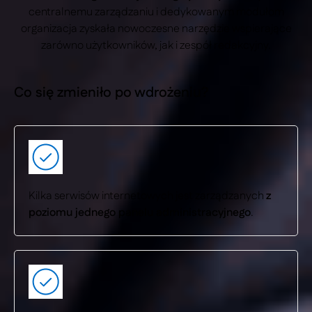
centralnemu zarządzaniu i dedykowanym modułom
organizacja zyskała nowoczesne narzędzie wspierające
zarówno użytkowników, jak i zespół redakcyjny.
Co się zmieniło po wdrożeniu?
Kilka serwisów internetowych jest zarządzanych
z
poziomu jednego panelu administracyjnego
.