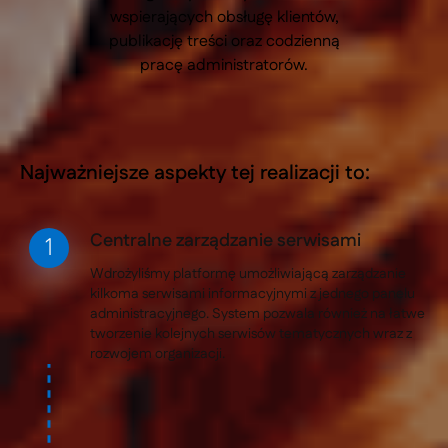
wspierających obsługę klientów,
publikację treści oraz codzienną
pracę administratorów.
Najważniejsze aspekty tej realizacji to:
Centralne zarządzanie serwisami
Wdrożyliśmy platformę umożliwiającą zarządzanie
kilkoma serwisami informacyjnymi z jednego panelu
administracyjnego. System pozwala również na łatwe
tworzenie kolejnych serwisów tematycznych wraz z
rozwojem organizacji.