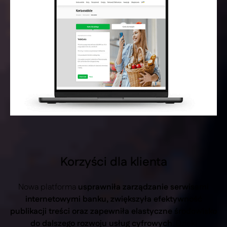
Korzyści dla klienta
Nowa platforma
usprawniła zarządzanie serwisami
internetowymi banku, zwiększyła efektywność
publikacji treści oraz zapewniła elastyczne środowisko
do dalszego rozwoju usług cyfrowych
. Dzięki