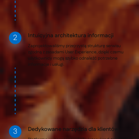
Intuicyjna architektura informacji
Zaprojektowaliśmy przejrzystą strukturę serwisu
zgodną z zasadami User Experience, dzięki czemu
użytkownicy mogą szybko odnaleźć potrzebne
informacje i usługi.
Dedykowane narzędzia dla klientów