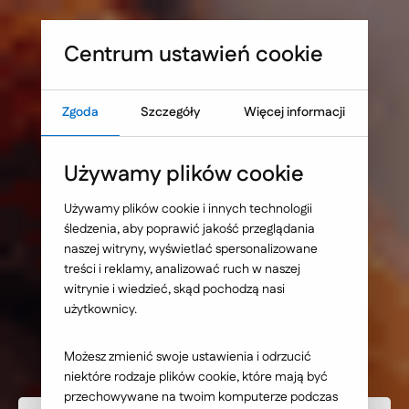
Sprawdź, co blokuje skuteczność Twojej strony WWW
Umów warsztat UX
Centrum ustawień cookie
Zgoda
Szczegóły
Więcej informacji
Strona główna
Nasze wybrane realizacje
Używamy plików cookie
Velo Bank - serwis
Używamy plików cookie i innych technologii
śledzenia, aby poprawić jakość przeglądania
internetowy z
naszej witryny, wyświetlać spersonalizowane
treści i reklamy, analizować ruch w naszej
kalkulatorami
witrynie i wiedzieć, skąd pochodzą nasi
użytkownicy.
kredytowymi
Możesz zmienić swoje ustawienia i odrzucić
niektóre rodzaje plików cookie, które mają być
przechowywane na twoim komputerze podczas