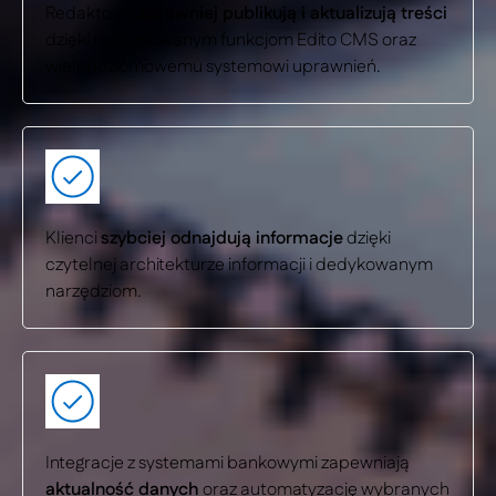
Redaktorzy
sprawniej publikują i aktualizują treści
dzięki rozbudowanym funkcjom Edito CMS oraz
wielopoziomowemu systemowi uprawnień.
Klienci
szybciej odnajdują informacje
dzięki
czytelnej architekturze informacji i dedykowanym
narzędziom.
Integracje z systemami bankowymi zapewniają
aktualność danych
oraz automatyzację wybranych