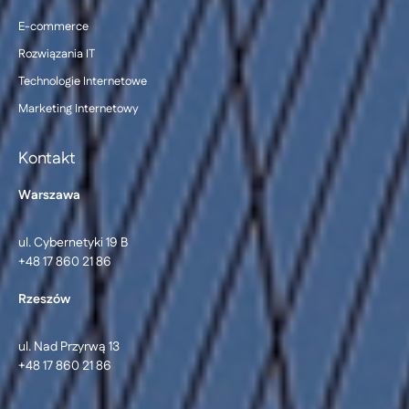
E-commerce
Rozwiązania IT
Technologie Internetowe
Marketing Internetowy
Kontakt
Warszawa
ul. Cybernetyki 19 B
+48 17 860 21 86
Rzeszów
ul. Nad Przyrwą 13
+48 17 860 21 86