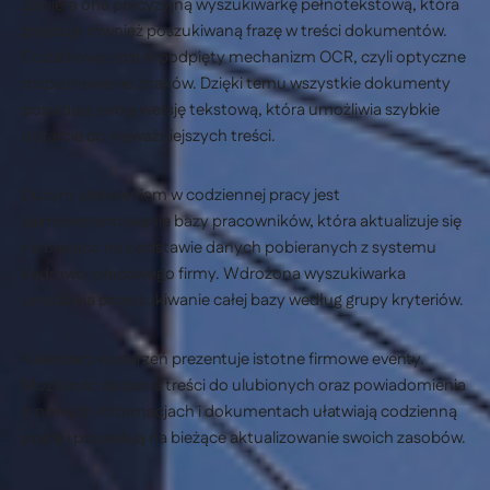
Zawiera ona precyzyjną wyszukiwarkę pełnotekstową, która
znajduje również poszukiwaną frazę w treści dokumentów.
Dodatkowo został podpięty mechanizm OCR, czyli optyczne
rozpoznawanie znaków. Dzięki temu wszystkie dokumenty
posiadają swoją wersję tekstową, która umożliwia szybkie
dotarcie do najważniejszych treści.
Dużym ułatwieniem w codziennej pracy jest
zaimplementowanie bazy pracowników, która aktualizuje się
na bieżąco na podstawie danych pobieranych z systemu
kadrowo-płacowego firmy. Wdrożona wyszukiwarka
umożliwia przeszukiwanie całej bazy według grupy kryteriów.
Kalendarz wydarzeń prezentuje istotne firmowe eventy.
Możliwość dodania treści do ulubionych oraz powiadomienia
o nowych informacjach i dokumentach ułatwiają codzienną
pracę i pozwalają na bieżące aktualizowanie swoich zasobów.