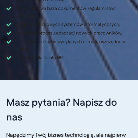
kompleksowa baza dokumentów, regulaminów i
procedur,
integracja firmowych systemów informatycznych,
skrócenie procesu adaptacji nowych pracowników,
zmniejszenie liczby wysyłanych e-maili, oszczędność
czasu,
wsparcie dla Działu HR.
Masz pytania? Napisz do
nas
Napędzimy Twój biznes technologią, ale najpierw