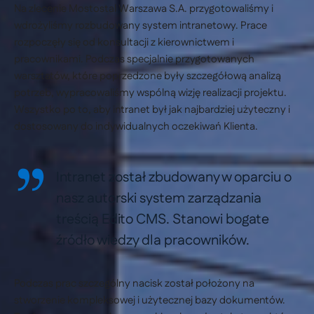
Na zlecenie Mostostal Warszawa S.A. przygotowaliśmy i
wdrożyliśmy rozbudowany system intranetowy. Prace
rozpoczęły się od konsultacji z kierownictwem i
pracownikami. Podczas specjalnie przygotowanych
warsztatów, które poprzedzone były szczegółową analizą
potrzeb, wypracowaliśmy wspólną wizję realizacji projektu.
Wszystko po to, aby intranet był jak najbardziej użyteczny i
dostosowany do indywidualnych oczekiwań Klienta.
Intranet został zbudowany w oparciu o
nasz autorski system zarządzania
treścią Edito CMS. Stanowi bogate
źródło wiedzy dla pracowników.
Podczas prac szczególny nacisk został położony na
stworzenie kompleksowej i użytecznej bazy dokumentów.