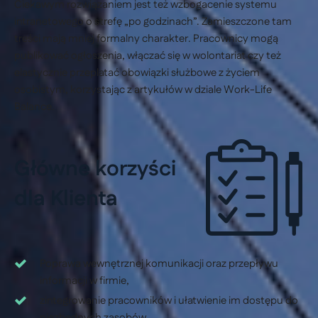
Ciekawym rozwiązaniem jest też wzbogacenie systemu
intranetowego o strefę „po godzinach”. Zamieszczone tam
treści mają mniej formalny charakter. Pracownicy mogą
publikować ogłoszenia, włączać się w wolontariat czy też
elastycznie przeplatać obowiązki służbowe z życiem
osobistym, korzystając z artykułów w dziale Work-Life
Balance.
Główne korzyści
dla Klienta
Poprawa wewnętrznej komunikacji oraz przepływu
informacji w firmie,
zintegrowanie pracowników i ułatwienie im dostępu do
niezbędnych zasobów,