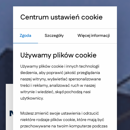
Sprawdź, co blokuje skuteczność Twojej strony WWW
Umów warsztat UX
Centrum ustawień cookie
Zgoda
Szczegóły
Więcej informacji
Strona główna
Nasze wybrane realizacje
Używamy plików cookie
Mostostal Warszawa
Używamy plików cookie i innych technologii
śledzenia, aby poprawić jakość przeglądania
- serwis intranetowy
naszej witryny, wyświetlać spersonalizowane
treści i reklamy, analizować ruch w naszej
witrynie i wiedzieć, skąd pochodzą nasi
użytkownicy.
Możesz zmienić swoje ustawienia i odrzucić
niektóre rodzaje plików cookie, które mają być
przechowywane na twoim komputerze podczas