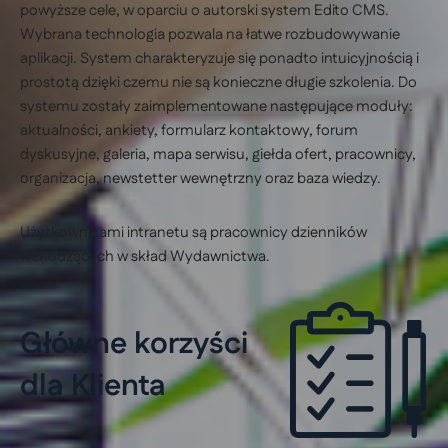
powyższe cele, w oparciu o autorski system Edito CMS.
Wybrana technologia pozwala na łatwe rozbudowywanie
aplikacji. System charakteryzuje się ponadto intuicyjnością i
prostotą dzięki czemu nie są konieczne długie szkolenia. Do
systemu zostały zaimplementowane następujące moduły:
aktualności, ankiety, formularz kontaktowy, forum
dyskusyjne, galeria, mapa serwisu, giełda ofert, pracownicy,
organizacja, newstetter wewnętrzny oraz baza wiedzy.
Użytkownikami intranetu są pracownicy dzienników
wchodzących w skład Wydawnictwa.
Główne korzyści
dla Klienta