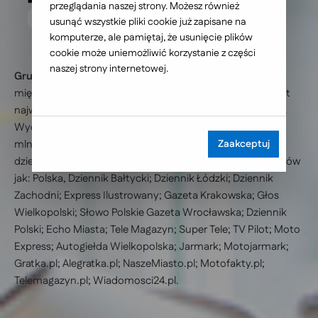
przeglądania naszej strony. Możesz również
usunąć wszystkie pliki cookie już zapisane na
komputerze, ale pamiętaj, że usunięcie plików
cookie może uniemożliwić korzystanie z części
naszej strony internetowej.
Grupa Wydawnicza Polskapresse
, wchodząca w skład
międzynarodowego koncernu
Verlagsgruppe Passau
, jest
największym w Polsce wydawcą dzienników regionalnych.
Wydaje 8 dzienników o łącznej tygodniowej sprzedaży 2,8
mln egz. i zadrudnia ok. 2600 osób, w tym ok. 760
Zaakceptuj
dziennikarzy. Wydawnictwo jest właścicielem takich tytułów
jak: Polska, Dziennik Bałtycki; Dziennik Łódzki; Dziennik
Zachodni; Express Ilustrowany; Gazeta Krakowska; Głos
Wielkopolski; Słowo Polskie Gazeta Wrocławska; Dziennik
Polski; Echo Miasta; Tele Magazyn; Super Tele; TV Pilot; Moto
Express; Autogiełda Wielkopolska; Jarmark; Motojarmark;
Gratka.pl; Alegratka.pl; NaszeMiasto.pl; Motofakty.pl;
Telemagazyn.pl; Wiadomosci24.pl.