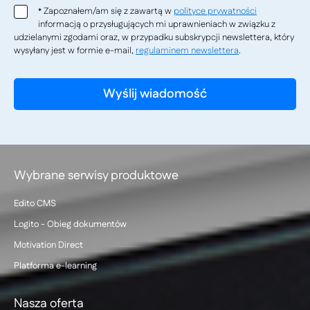
Zapoznałem/am się z zawartą w
polityce prywatności
*
informacją o przysługujących mi uprawnieniach w związku z
udzielanymi zgodami oraz, w przypadku subskrypcji newslettera, który
wysyłany jest w formie e-mail,
regulaminem newslettera
.
Wybrane serwisy produktowe
Edito CMS
Logito - Obieg dokumentów
Motivation Direct
Platforma e-learning
Nasza oferta