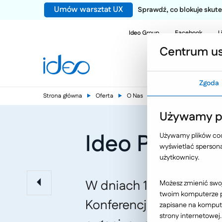
Umów warsztat UX
Sprawdź, co blokuje sku
Ideo Group
Facebook
L
Centrum us
Zgoda
Strona główna
Oferta
O Nas
Aktualności
Używamy pl
Ideo Partner
Używamy plików cook
wyświetlać spersonal
użytkownicy.
W dniach 1-3 lutego 20
Możesz zmienić swoj
twoim komputerze po
Konferencja Rzeczników
zapisane na kompute
strony internetowej.