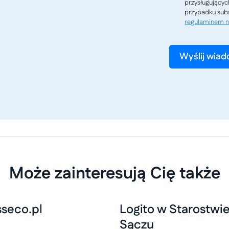
przysługującyc
przypadku subs
regulaminem n
Może zainteresują Cię także
sseco.pl
Logito w Starostw
Sączu