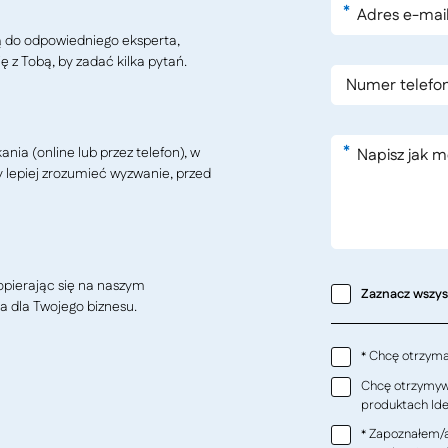
*
ą do odpowiedniego eksperta,
ę z Tobą, by zadać kilka pytań.
*
ia (online lub przez telefon), w
y lepiej zrozumieć wyzwanie, przed
pierając się na naszym
Zaznacz wszy
a dla Twojego biznesu.
Chcę otrzymać
*
Chcę otrzymywa
produktach Ideo
Zapoznałem/a
*