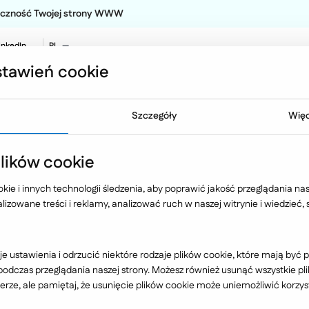
teczność Twojej strony WWW
inkedIn
PL
EN
tawień cookie
NO
Oferta
Technologia
Case 
Szczegóły
Więc
ików cookie
em Konferencji PR
ie i innych technologii śledzenia, aby poprawić jakość przeglądania nasz
izowane treści i reklamy, analizować ruch w naszej witrynie i wiedzieć,
06 roku w Zielonej Górze odbędzie się 
e ustawienia i odrzucić niektóre rodzaje plików cookie, które mają by
dczas przeglądania naszej strony. Możesz również usunąć wszystkie plik
 Prasowych i Pracowników Biur Promocj
rze, ale pamiętaj, że usunięcie plików cookie może uniemożliwić korzyst