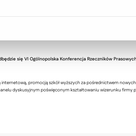
ersytet Zielonogórski.
dbędzie się VI Ogólnopolska Konferencja Rzeczników Prasowych
ią internetową, promocją szkół wyższych za pośrednictwem nowych
 panelu dyskusyjnym poświęconym kształtowaniu wizerunku firmy popr