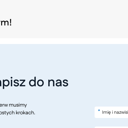
ym!
pisz do nas
pierw musimy
*
ostych krokach.