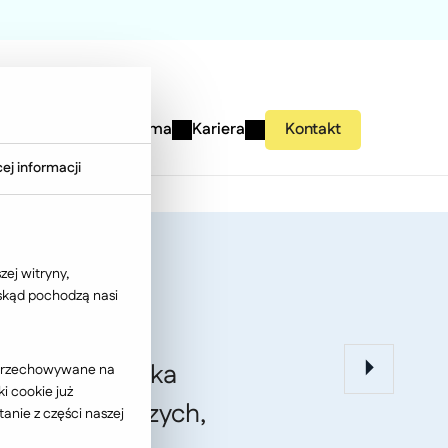
studies
Wiedza
Firma
Kariera
Kontakt
ej informacji
ej witryny,
 skąd pochodzą nasi
VI Ogólnopolska
ć przechowywane na
i cookie już
i Szkół Wyższych,
anie z części naszej