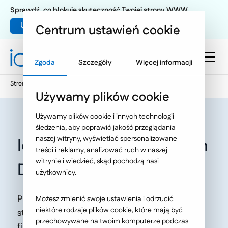
Sprawdź, co blokuje skuteczność Twojej strony WWW
Umów warsztat UX
Centrum ustawień cookie
Zgoda
Szczegóły
Więcej informacji
Strona główna
Oferta
O Nas
Aktualności
Używamy plików cookie
Używamy plików cookie i innych technologii
śledzenia, aby poprawić jakość przeglądania
naszej witryny, wyświetlać spersonalizowane
Ideo ponownie laureatem
treści i reklamy, analizować ruch w naszej
witrynie i wiedzieć, skąd pochodzą nasi
Diamentów Forbesa!
użytkownicy.
Prestiżowe wyróżnienie potwierdza naszą
Możesz zmienić swoje ustawienia i odrzucić
niektóre rodzaje plików cookie, które mają być
stabilną pozycję i dynamiczny rozwój naszej
przechowywane na twoim komputerze podczas
firmy. To motywacja do dalszego dostarczania