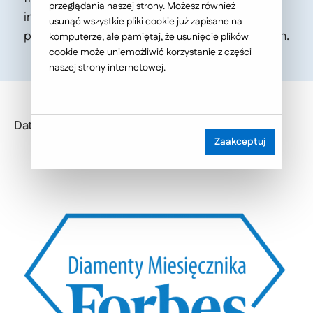
przeglądania naszej strony. Możesz również
innowacyjnych rozwiązań IT i umacniania
usunąć wszystkie pliki cookie już zapisane na
pozycji na rynku krajowym i międzynarodowym.
komputerze, ale pamiętaj, że usunięcie plików
cookie może uniemożliwić korzystanie z części
naszej strony internetowej.
Data publikacji: 2025-03-05
Zaakceptuj