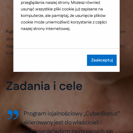
przeglądania naszej strony. Możesz również
usunąć wszystkie pliki cookie już zapisane na
komputerze, ale pamiętaj, że usunięcie plików
cookie może uniemożliwić korzystanie z części
naszej strony internetowej.
Fujitsu Technology Solutions
jest największym europejskim
dostawcą infrastruktur informatycznych. Obecny jest na
najważniejszych rynkach Europy, Bliskiego Wschodu, Afryki i
Indii. W Polsce spółka działa od 2009 roku.
Zaakceptuj
Zadania i cele
Program lojalnościowy „CyberBonus”
skierowany jest do właścicieli i
pracowników firm zajmujących się