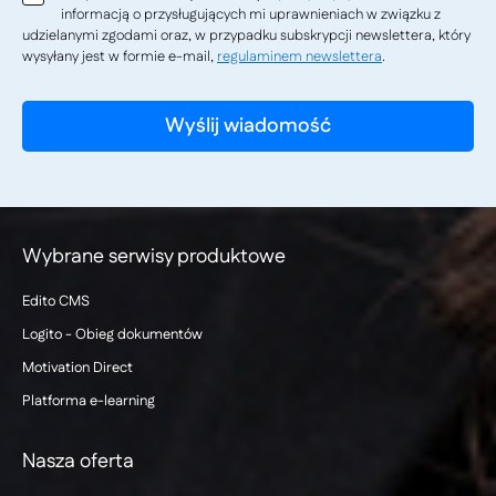
informacją o przysługujących mi uprawnieniach w związku z
udzielanymi zgodami oraz, w przypadku subskrypcji newslettera, który
wysyłany jest w formie e-mail,
regulaminem newslettera
.
Wybrane serwisy produktowe
Edito CMS
Logito - Obieg dokumentów
Motivation Direct
Platforma e-learning
Nasza oferta