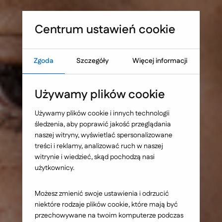
Sprawdź, co blokuje skuteczność Twojej strony WWW
Umów warsztat UX
Centrum ustawień cookie
Zgoda
Szczegóły
Więcej informacji
Strona główna
Nasze wybrane realizacje
Używamy plików cookie
Fujitsu Technology
Używamy plików cookie i innych technologii
śledzenia, aby poprawić jakość przeglądania
Solutions - program
naszej witryny, wyświetlać spersonalizowane
treści i reklamy, analizować ruch w naszej
"Cyberbonus"
witrynie i wiedzieć, skąd pochodzą nasi
użytkownicy.
Możesz zmienić swoje ustawienia i odrzucić
niektóre rodzaje plików cookie, które mają być
przechowywane na twoim komputerze podczas