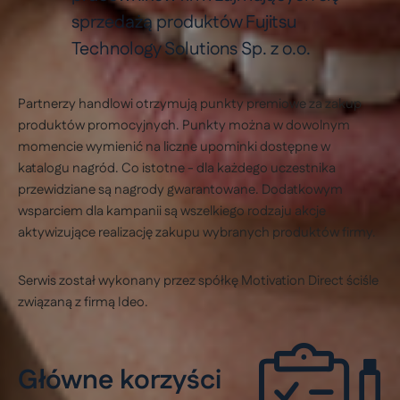
sprzedażą produktów Fujitsu
Technology Solutions Sp. z o.o.
Partnerzy handlowi otrzymują punkty premiowe za zakup
produktów promocyjnych. Punkty można w dowolnym
momencie wymienić na liczne upominki dostępne w
katalogu nagród. Co istotne - dla każdego uczestnika
przewidziane są nagrody gwarantowane. Dodatkowym
wsparciem dla kampanii są wszelkiego rodzaju akcje
aktywizujące realizację zakupu wybranych produktów firmy.
Serwis został wykonany przez spółkę Motivation Direct ściśle
związaną z firmą Ideo.
Główne korzyści