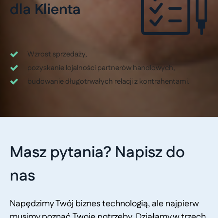
dla Klienta
Wzrost sprzedaży,
pozyskanie lojalności partnerów handlowych,
budowanie długotrwałych relacji z kontrahentami.
Masz pytania? Napisz do
nas
Napędzimy Twój biznes technologią, ale najpierw
musimy poznać Twoje potrzeby. Działamy w trzech