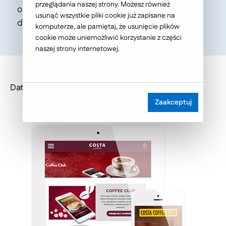
przeglądania naszej strony. Możesz również
obsługująca dziesiątki tysięcy transakcji
usunąć wszystkie pliki cookie już zapisane na
dziennie.
komputerze, ale pamiętaj, że usunięcie plików
cookie może uniemożliwić korzystanie z części
naszej strony internetowej.
Data publikacji: 2018-10-19
Zaakceptuj