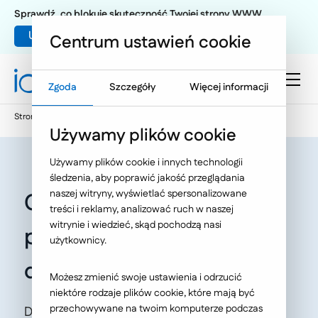
Sprawdź, co blokuje skuteczność Twojej strony WWW
Umów warsztat UX
Centrum ustawień cookie
Zgoda
Szczegóły
Więcej informacji
Strona główna
Oferta
O Nas
Aktualności
Używamy plików cookie
Używamy plików cookie i innych technologii
śledzenia, aby poprawić jakość przeglądania
naszej witryny, wyświetlać spersonalizowane
Coffee Club – nowy
treści i reklamy, analizować ruch w naszej
witrynie i wiedzieć, skąd pochodzą nasi
program lojalnościowy
użytkownicy.
dla Costa
Możesz zmienić swoje ustawienia i odrzucić
niektóre rodzaje plików cookie, które mają być
przechowywane na twoim komputerze podczas
Dedykowana platforma lojalnościowa