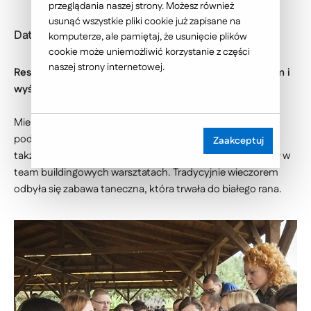
przeglądania naszej strony. Możesz również
usunąć wszystkie pliki cookie już zapisane na
Data publikacji: 2015-10-23
komputerze, ale pamiętaj, że usunięcie plików
cookie może uniemożliwić korzystanie z części
naszej strony internetowej.
Restauracja zachwyciła nas wysmakowanym wnętrzem i
wyśmienitą kuchnią.
Mieliśmy okazję nie tylko degustować lokalne wina i
podziwiać piękną panoramę Pogórza Strzyżowskiego, ale
Zaakceptuj
także zwiększyć swoje kompetencje miękkie biorąc udział w
team buildingowych warsztatach. Tradycyjnie wieczorem
odbyła się zabawa taneczna, która trwała do białego rana.