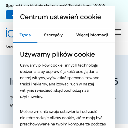
Sprawdź, co blokuje skuteczność Twojej strony WWW
Umów warsztat UX
Centrum ustawień cookie
Zgoda
Szczegóły
Więcej informacji
Strona główna
Oferta
O Nas
Aktualności
Używamy plików cookie
Używamy plików cookie i innych technologii
śledzenia, aby poprawić jakość przeglądania
naszej witryny, wyświetlać spersonalizowane
Impreza integracyjna 2015
treści i reklamy, analizować ruch w naszej
witrynie i wiedzieć, skąd pochodzą nasi
użytkownicy.
Tym razem odwiedziliśmy szczególne miejsce -
Winnicę Maria Anna.
Możesz zmienić swoje ustawienia i odrzucić
niektóre rodzaje plików cookie, które mają być
przechowywane na twoim komputerze podczas