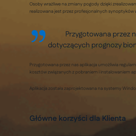
Osoby wrażliwe na zmiany pogody dzięki zrealizowan
realizowana jest przez profesjonalnych synoptyków 
Przygotowana przez n
dotyczących prognozy biome
Przygotowana przez nas aplikacja umożliwia regula
kosztów związanych z pobraniem i instalowaniem apl
Aplikacja została zaprojektowana na systemy Windo
Główne korzyści dla Klienta