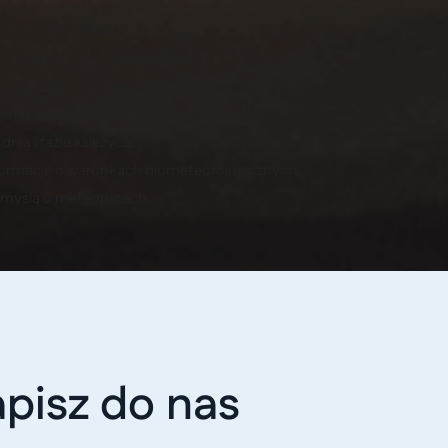
obsłudze aplikacja,
a systemach WP7 i BlackBerry,
rognoza biometeorologiczna w formie mailingu,
logiczna dla ponad 2000 miejscowości,
dnia i fazie księżyca,
informacje o warunkach biometeorologicznych,
z myślą o meteopatach.
pisz do nas