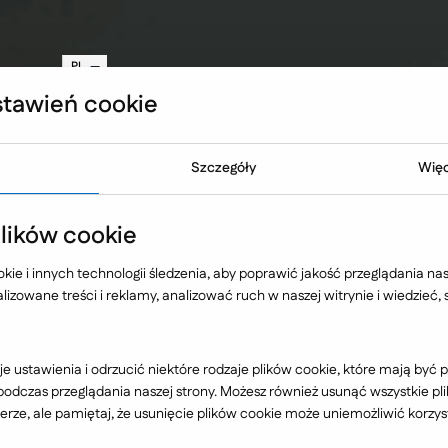
teczność Twojej strony WWW
inkedIn
PL
EN
tawień cookie
NO
Oferta
Technologia
Case 
Szczegóły
Więc
acja
ików cookie
ie i innych technologii śledzenia, aby poprawić jakość przeglądania nasz
eopatów
izowane treści i reklamy, analizować ruch w naszej witrynie i wiedzieć,
e ustawienia i odrzucić niektóre rodzaje plików cookie, które mają by
dczas przeglądania naszej strony. Możesz również usunąć wszystkie plik
rze, ale pamiętaj, że usunięcie plików cookie może uniemożliwić korzyst