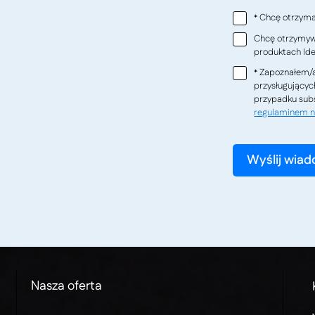
Chcę otrzymać
*
Chcę otrzymywa
produktach Ideo
Zapoznałem/a
*
przysługującyc
przypadku subs
regulaminem n
Nasza oferta