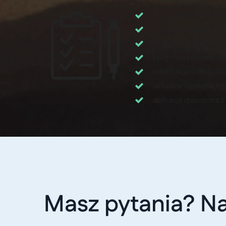
Nowoczesna i łatwa w 
aplikacja dostępna n
zindywidualizowana p
prognoza biometeoro
informacje o długości 
aktualne i rzetelne 
aplikacja stworzona 
Masz pytania? Na