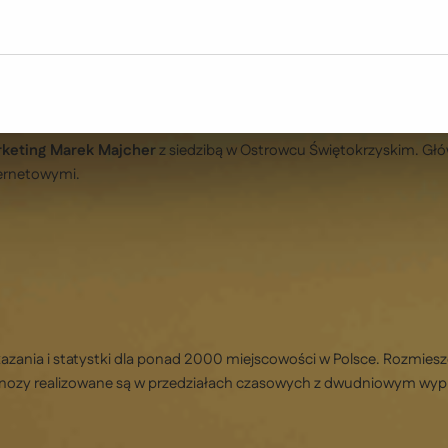
keting Marek Majcher
z siedzibą w Ostrowcu Świętokrzyskim. Głó
ternetowymi.
ania i statystki dla ponad 2000 miejscowości w Polsce. Rozmieszc
 Prognozy realizowane są w przedziałach czasowych z dwudniowym wyp