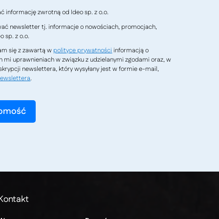
 informację zwrotną od Ideo sp. z o.o.
ć newsletter tj. informacje o nowościach, promocjach,
 sp. z o.o.
m się z zawartą w
polityce prywatności
informacją o
h mi uprawnieniach w związku z udzielanymi zgodami oraz, w
krypcji newslettera, który wysyłany jest w formie e-mail,
ewslettera
.
Kontakt