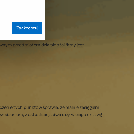
Zaakceptuj
wnym przedmiotem działalności firmy jest
zenie tych punktów sprawia, że realnie zasięgiem
rzedzeniem, z aktualizacją dwa razy w ciągu dnia wg