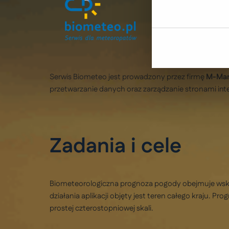
Serwis Biometeo jest prowadzony przez firmę
M-Mar
przetwarzanie danych oraz zarządzanie stronami in
Zadania i cele
Biometeorologiczna prognoza pogody obejmuje wskaz
działania aplikacji objęty jest teren całego kraju.
prostej czterostopniowej skali.