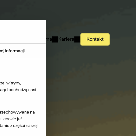
studies
Wiedza
Firma
Kariera
Kontakt
ej informacji
ej witryny,
 skąd pochodzą nasi
ć przechowywane na
i cookie już
anie z części naszej