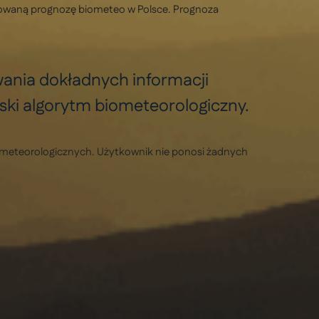
lizowaną prognozę biometeo w Polsce. Prognoza
wania dokładnych informacji
ski algorytm biometeorologiczny.
ometeorologicznych. Użytkownik nie ponosi żadnych