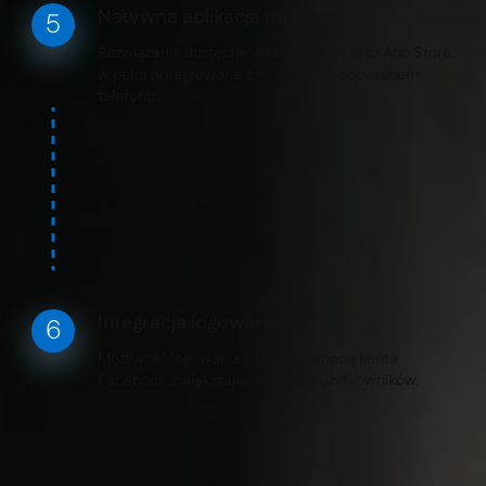
Natywna aplikacja mobilna
Rozwiązanie dostępne w Google Play oraz App Store,
w pełni zintegrowane z mobilnym środowiskiem
telefonu.
Integracja logowania
Możliwość logowania m.in. za pomocą konta
Facebook, zwiększająca wygodę użytkowników.