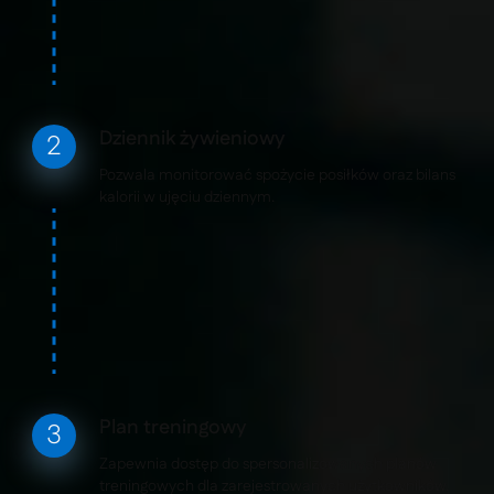
Dziennik żywieniowy
Pozwala monitorować spożycie posiłków oraz bilans
kalorii w ujęciu dziennym.
Plan treningowy
Zapewnia dostęp do spersonalizowanych planów
treningowych dla zarejestrowanych użytkowników.