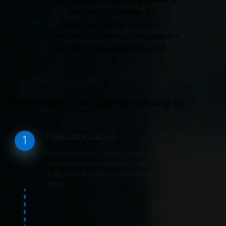
Zrealizowaliśmy
natywną aplikację
mobilną Potreningu.pl
,
zaprojektowaną z myślą o
użytkownikach serwisu oraz osobach
aktywnie uprawiających sport.
Najważniejsze aspekty tej realizacji to:
Kalkulator kalorii
Umożliwia intuicyjne obliczanie kaloryczności i
makroskładników posiłków na podstawie produktów
dodawanych przez użytkownika lub dostępnych w
bazie.