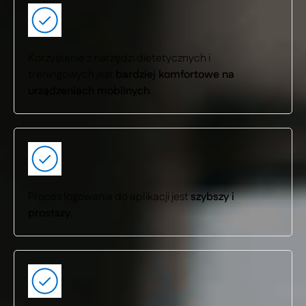
Korzystanie z narzędzi dietetycznych i
treningowych jest
bardziej komfortowe na
urządzeniach mobilnych
.
Proces logowania do aplikacji jest
szybszy i
prostszy
.