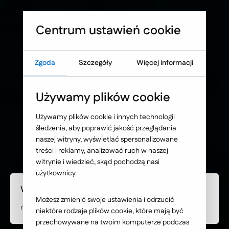
Sprawdź, co blokuje skuteczność Twojej strony WWW
Umów warsztat UX
Centrum ustawień cookie
Zgoda
Szczegóły
Więcej informacji
Strona główna
Nasze wybrane realizacje
Używamy plików cookie
SFD S.A. - aplikacja
Używamy plików cookie i innych technologii
śledzenia, aby poprawić jakość przeglądania
mobilna
naszej witryny, wyświetlać spersonalizowane
treści i reklamy, analizować ruch w naszej
witrynie i wiedzieć, skąd pochodzą nasi
użytkownicy.
Wdrożone rozwiązanie
Możesz zmienić swoje ustawienia i odrzucić
natywna aplikacja mobilna
niektóre rodzaje plików cookie, które mają być
przechowywane na twoim komputerze podczas