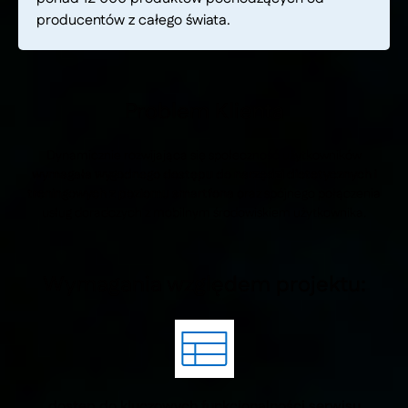
producentów z całego świata.
Problem Klienta
Dynamicznie rozwijająca się społeczność użytkowników
wymagała wygodnego dostępu do narzędzi dietetycznych i
treningowych z poziomu smartfona
oraz spójnego połączenia
usług doradczych z mobilnym środowiskiem użytkownika.
Wymagania względem projektu:
dostęp do kluczowych funkcjonalności serwisu