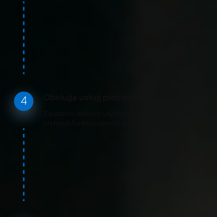
Obsługa usług płatnych
Z poziomu aplikacji użytkownicy mogą korzystać z
płatnych funkcjonalności serwisu Potreningu.pl.