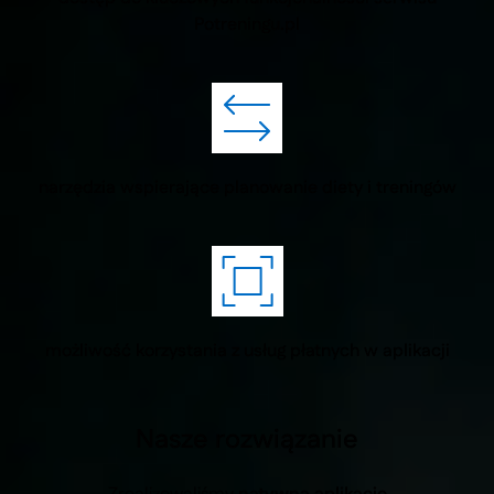
Potreningu.pl
narzędzia wspierające planowanie diety i treningów
możliwość korzystania z usług płatnych w aplikacji
Nasze rozwiązanie