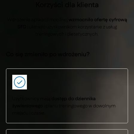
Korzyści dla klienta
Wdrożenie aplikacji mobilnej
wzmocniło ofertę cyfrową
SFD
i ułatwiło użytkownikom korzystanie z usług
treningowych i dietetycznych.
Co się zmieniło po wdrożeniu?
Użytkownicy mają
dostęp do dziennika
żywieniowego
i planu treningowego w dowolnym
miejscu i czasie.