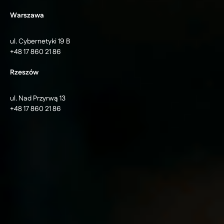
Warszawa
ul. Cybernetyki 19 B
+48 17 860 21 86
Rzeszów
ul. Nad Przyrwą 13
+48 17 860 21 86
© 2026 Ideo Sp. z o.o. | Software Development, Aplikacje
dedykowane
Centrum ustawień cookie
Polityka prywatności
Oferta