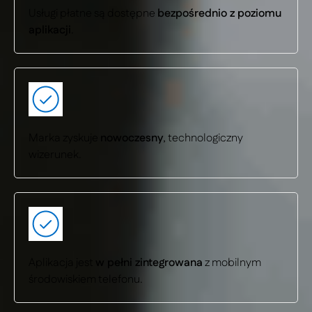
Usługi płatne są dostępne
bezpośrednio z poziomu
aplikacji
.
Marka zyskuje
nowoczesny
, technologiczny
wizerunek.
Aplikacja jest
w pełni zintegrowana
z mobilnym
środowiskiem telefonu.