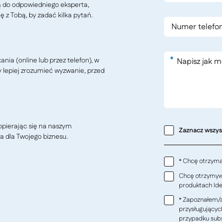
ą do odpowiedniego eksperta,
ę z Tobą, by zadać kilka pytań.
*
ia (online lub przez telefon), w
y lepiej zrozumieć wyzwanie, przed
pierając się na naszym
Zaznacz wszy
a dla Twojego biznesu.
Chcę otrzymać
*
Chcę otrzymywa
produktach Ideo
Zapoznałem/a
*
przysługującyc
przypadku subs