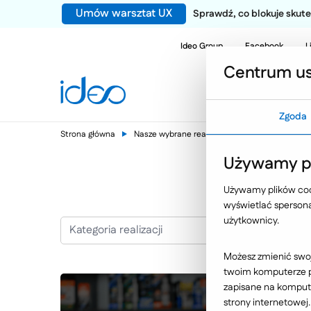
Umów warsztat UX
Sprawdź, co blokuje sku
Ideo Group
Facebook
L
Centrum us
Zgoda
Strona główna
Nasze wybrane realizacje
Motoryzacja, tr
Używamy pl
Używamy plików cook
wyświetlać spersonal
użytkownicy.
Kategoria realizacji
Możesz zmienić swoj
twoim komputerze po
zapisane na kompute
strony internetowej.