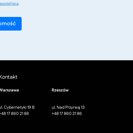
ewslettera
.
Kontakt
Warszawa
Rzeszów
ul. Cybernetyki 19 B
ul. Nad Przyrwą 13
+48 17 860 21 86
+48 17 860 21 86