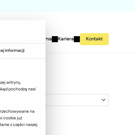
studies
Wiedza
Firma
Kariera
Kontakt
ej informacji
ej witryny,
 skąd pochodzą nasi
iParts
ć przechowywane na
i cookie już
anie z części naszej