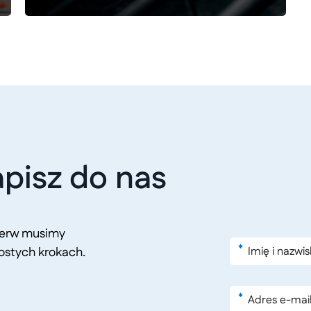
pisz do nas
pierw musimy
*
ostych krokach.
*