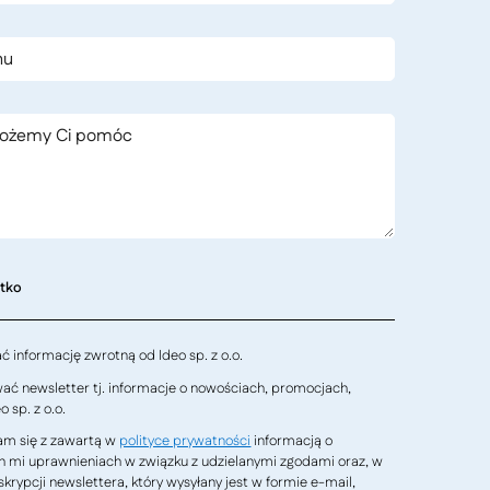
stko
 informację zwrotną od Ideo sp. z o.o.
ć newsletter tj. informacje o nowościach, promocjach,
 sp. z o.o.
m się z zawartą w
polityce prywatności
informacją o
h mi uprawnieniach w związku z udzielanymi zgodami oraz, w
krypcji newslettera, który wysyłany jest w formie e-mail,