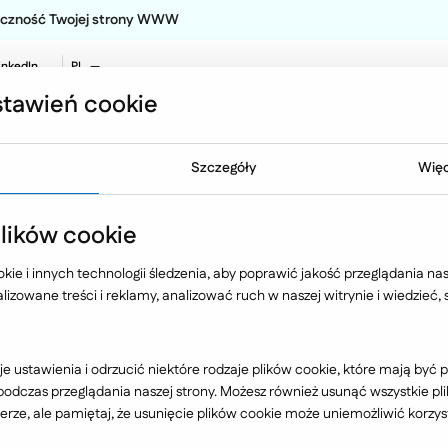
teczność Twojej strony WWW
inkedIn
PL
EN
tawień cookie
NO
Oferta
Technologia
Case 
Szczegóły
Więc
ansport
iParts
ików cookie
ie i innych technologii śledzenia, aby poprawić jakość przeglądania nasz
izowane treści i reklamy, analizować ruch w naszej witrynie i wiedzieć,
Motoryzacja, transport
e ustawienia i odrzucić niektóre rodzaje plików cookie, które mają by
dczas przeglądania naszej strony. Możesz również usunąć wszystkie plik
rze, ale pamiętaj, że usunięcie plików cookie może uniemożliwić korzyst