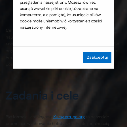
przeglądania naszej strony. Możesz również
usunąć wszystkie pliki cookie już zapisane na
komputerze, ale pamiętaj, że usunięcie plików
cookie może uniemożliwić korzystanie z części
naszej strony internetowej.
Centrum Arrupe
jest niepubliczną placówką doskonalenia
nauczycieli o zasięgu ogólnokrajowym. Swoją ofertę
szkoleniową kieruje zarówno do wychowawców, jak i liderów
organizacji pozarządowych. Patronem organizacji jest Pedro
Arrupe SJ, który wprowadził Towarzystwo Jezusowe w
Zaakceptuj
posoborową odnowę Kościoła.
Zadania i cele
Platforma e-learningowa
Kursy.arrupe.org
to narzędzie
promujące wychowanie holistyczne. Funkcjonalnością