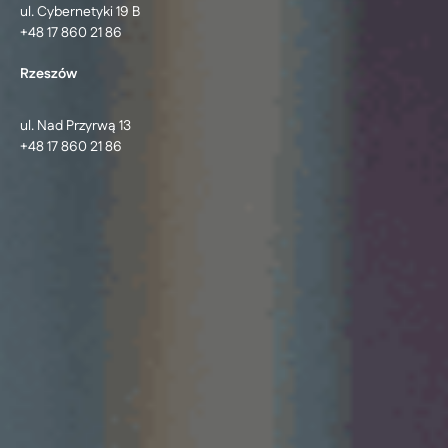
ul. Cybernetyki 19 B
+48 17 860 21 86
Rzeszów
ul. Nad Przyrwą 13
+48 17 860 21 86
© 2026 Ideo Sp. z o.o. | Software Development, Aplikacje
dedykowane
Centrum ustawień cookie
Polityka prywatności
Oferta
zapytanie@ideo.pl
Praca