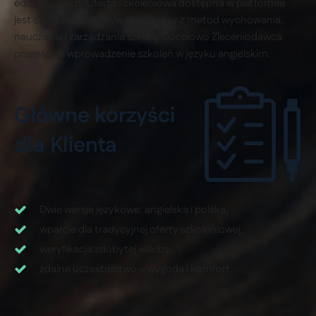
edukacyjnych. Oferta szkoleniowa dostępna w platformie
jest ciągle rozbudowywana o kursy z metod wychowania,
nauczania i zarządzania szkołą. Docelowo Zleceniodawca
przewiduje wprowadzenie szkoleń w języku angielskim.
Główne korzyści
dla Klienta
Dwie wersje językowe: angielska i polska,
wparcie dla tradycyjnej oferty szkoleniowej,
weryfikacja zdobytej wiedzy,
zdalne uczestnictwo – wygoda i komfort.