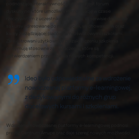
podnoszącą interaktywność platformy jest forum
dyskusyjne, które umożliwia komunikację w czasie
rzeczywistym z uczestnikami kursów. W serwisie dostępne
są kursy adresowane do nauczycieli, wychowawców oraz
kadry zarządzającej placówkami oświatowymi i szkołami.
Zarejestrowani użytkownicy po zakończeniu szkolenia
otrzymują stosowne zaświadczenia, które są
potwierdzeniem przyswojenia nowych kompetencji.
Ideo było odpowiedzialne za wdrożenie
nowoczesnej platformy e-learningowej,
z dedykowanymi do różnych grup
docelowych kursami i szkoleniami.
Wdrożenie nowoczesnej platformy e-learningowej podnosi
prestiż Centrum Arrupe oraz daje szereg nowych możliwości