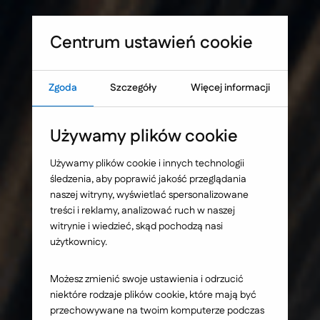
Sprawdź, co blokuje skuteczność Twojej strony WWW
Umów warsztat UX
Centrum ustawień cookie
Zgoda
Szczegóły
Więcej informacji
Strona główna
Nasze wybrane realizacje
Używamy plików cookie
Platforma e-
Używamy plików cookie i innych technologii
śledzenia, aby poprawić jakość przeglądania
learningowa dla
naszej witryny, wyświetlać spersonalizowane
treści i reklamy, analizować ruch w naszej
Centrum Arrupe
witrynie i wiedzieć, skąd pochodzą nasi
użytkownicy.
Możesz zmienić swoje ustawienia i odrzucić
niektóre rodzaje plików cookie, które mają być
przechowywane na twoim komputerze podczas