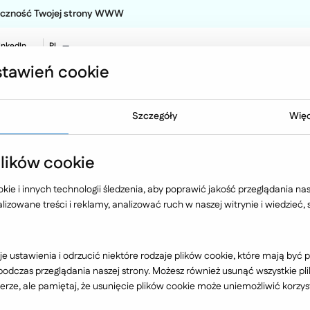
teczność Twojej strony WWW
inkedIn
PL
EN
tawień cookie
NO
Oferta
Technologia
Case 
Szczegóły
Więc
upa PBI
ików cookie
ie i innych technologii śledzenia, aby poprawić jakość przeglądania nasz
izowane treści i reklamy, analizować ruch w naszej witrynie i wiedzieć,
Przemysł
e ustawienia i odrzucić niektóre rodzaje plików cookie, które mają by
dczas przeglądania naszej strony. Możesz również usunąć wszystkie plik
rze, ale pamiętaj, że usunięcie plików cookie może uniemożliwić korzyst