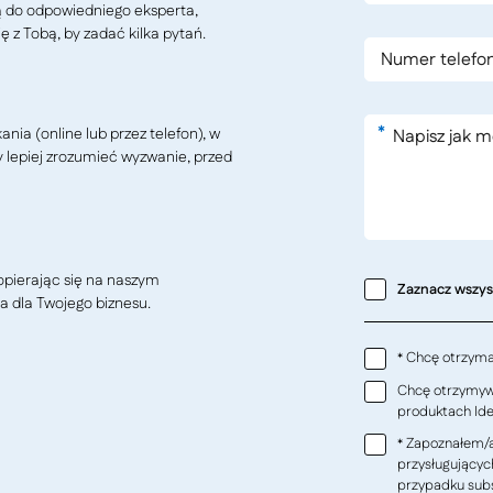
ą do odpowiedniego eksperta,
ę z Tobą, by zadać kilka pytań.
*
ia (online lub przez telefon), w
y lepiej zrozumieć wyzwanie, przed
pierając się na naszym
Zaznacz wszy
a dla Twojego biznesu.
Chcę otrzymać
*
Chcę otrzymywa
produktach Ideo
Zapoznałem/a
*
przysługującyc
przypadku subs