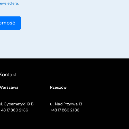
ewslettera
.
Kontakt
Warszawa
Rzeszów
ul. Cybernetyki 19 B
ul. Nad Przyrwą 13
+48 17 860 21 86
+48 17 860 21 86