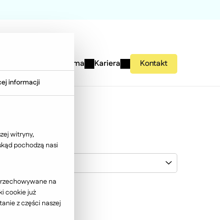
studies
Wiedza
Firma
Kariera
Kontakt
ej informacji
ej witryny,
 skąd pochodzą nasi
Grupa PBI
ć przechowywane na
i cookie już
anie z części naszej