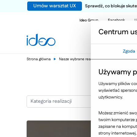
Umów warsztat UX
Sprawdź, co blokuje sku
Ideo Group
Facebook
L
Centrum us
Zgoda
Strona główna
Nasze wybrane realizacje
Przemysł
Gr
Używamy pl
Używamy plików cook
wyświetlać spersonal
użytkownicy.
Kategoria realizacji
Możesz zmienić swoj
twoim komputerze po
zapisane na kompute
strony internetowej.