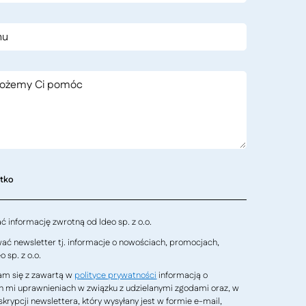
stko
 informację zwrotną od Ideo sp. z o.o.
ć newsletter tj. informacje o nowościach, promocjach,
 sp. z o.o.
m się z zawartą w
polityce prywatności
informacją o
h mi uprawnieniach w związku z udzielanymi zgodami oraz, w
krypcji newslettera, który wysyłany jest w formie e-mail,