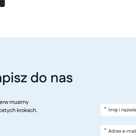
pisz do nas
pierw musimy
*
ostych krokach.
*