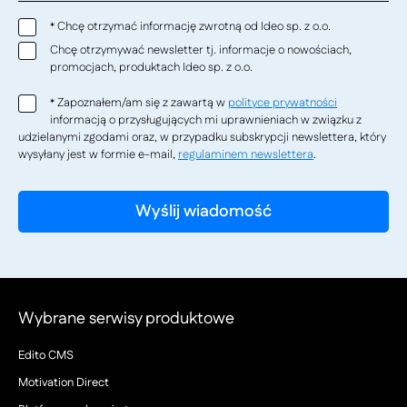
Chcę otrzymać informację zwrotną od Ideo sp. z o.o.
*
Chcę otrzymywać newsletter tj. informacje o nowościach,
promocjach, produktach Ideo sp. z o.o.
Zapoznałem/am się z zawartą w
polityce prywatności
*
informacją o przysługujących mi uprawnieniach w związku z
udzielanymi zgodami oraz, w przypadku subskrypcji newslettera, który
wysyłany jest w formie e-mail,
regulaminem newslettera
.
Wybrane serwisy produktowe
Edito CMS
Motivation Direct