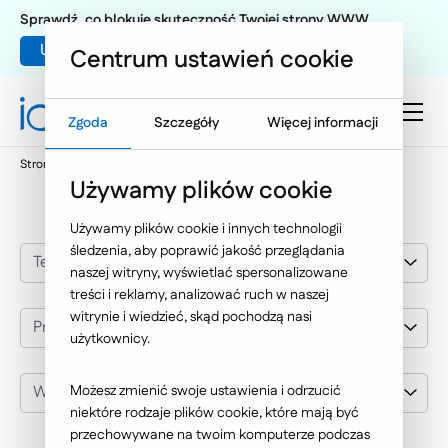
Sprawdź, co blokuje skuteczność Twojej strony WWW
Umów warsztat UX
Centrum ustawień cookie
Zgoda
Szczegóły
Więcej informacji
Strona główna
Nasze wybrane realizacje
Przemysł
Używamy plików cookie
Używamy plików cookie i innych technologii
śledzenia, aby poprawić jakość przeglądania
Technologie Internetowe
naszej witryny, wyświetlać spersonalizowane
treści i reklamy, analizować ruch w naszej
witrynie i wiedzieć, skąd pochodzą nasi
Przemysł
użytkownicy.
Wybierz klienta
Możesz zmienić swoje ustawienia i odrzucić
niektóre rodzaje plików cookie, które mają być
przechowywane na twoim komputerze podczas