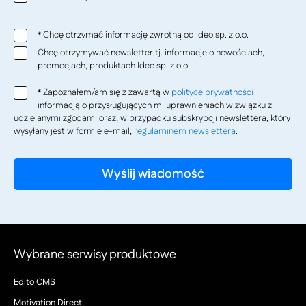
Chcę otrzymać informację zwrotną od Ideo sp. z o.o.
*
Chcę otrzymywać newsletter tj. informacje o nowościach,
promocjach, produktach Ideo sp. z o.o.
Zapoznałem/am się z zawartą w
polityce prywatności
*
informacją o przysługujących mi uprawnieniach w związku z
udzielanymi zgodami oraz, w przypadku subskrypcji newslettera, który
wysyłany jest w formie e-mail,
regulaminem newslettera
.
Wybrane serwisy produktowe
Edito CMS
Motivation Direct