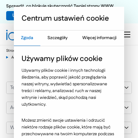
Sprawdź, co blokuje skuteczność Twojej strony WWW
Umów warsztat UX
Centrum ustawień cookie
Zgoda
Szczegóły
Więcej informacji
Strona główna
Nasze wybrane realizacje
Używamy plików cookie
Administracja, instytucje publiczne
Używamy plików cookie i innych technologii
śledzenia, aby poprawić jakość przeglądania
naszej witryny, wyświetlać spersonalizowane
Technologie Internetowe
treści i reklamy, analizować ruch w naszej
witrynie i wiedzieć, skąd pochodzą nasi
użytkownicy.
Administracja, instytucje publiczne
Możesz zmienić swoje ustawienia i odrzucić
Wybierz klienta
niektóre rodzaje plików cookie, które mają być
przechowywane na twoim komputerze podczas