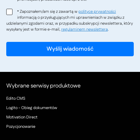
Zapoznałem/am się z zawartą w
polityce prywatności
*
informacją o przysługujących mi uprawnieniach w związku z
udzielanymi zgodami oraz, w przypadku subskrypcji newslettera, który
wysyłany jest w formie e-mail,
regulaminem newslettera
.
Wybrane serwisy produktowe
Edito CMS
Logito - Obieg dokumentów
Motivation Direct
Pozycjonowanie