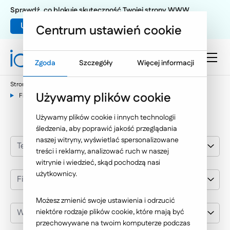
Sprawdź, co blokuje skuteczność Twojej strony WWW
Umów warsztat UX
Centrum ustawień cookie
Zgoda
Szczegóły
Więcej informacji
Strona główna
Nasze wybrane realizacje
Używamy plików cookie
Finanse i ubezpieczenia
Używamy plików cookie i innych technologii
śledzenia, aby poprawić jakość przeglądania
naszej witryny, wyświetlać spersonalizowane
Technologie Internetowe
treści i reklamy, analizować ruch w naszej
witrynie i wiedzieć, skąd pochodzą nasi
użytkownicy.
Finanse i ubezpieczenia
Możesz zmienić swoje ustawienia i odrzucić
Wybierz klienta
niektóre rodzaje plików cookie, które mają być
przechowywane na twoim komputerze podczas