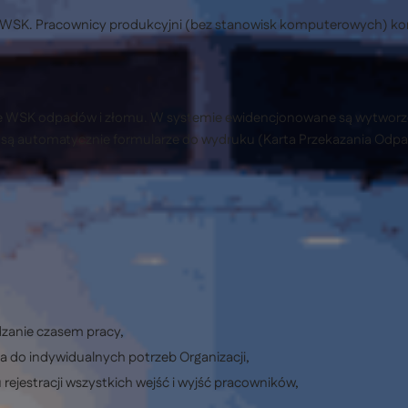
 WSK. Pracownicy produkcyjni (bez stanowisk komputerowych) korzys
enie WSK odpadów i złomu. W systemie ewidencjonowane są wytwor
 automatycznie formularze do wydruku (Karta Przekazania Odpadu,
dzanie czasem pracy,
a do indywidualnych potrzeb Organizacji,
 rejestracji wszystkich wejść i wyjść pracowników,