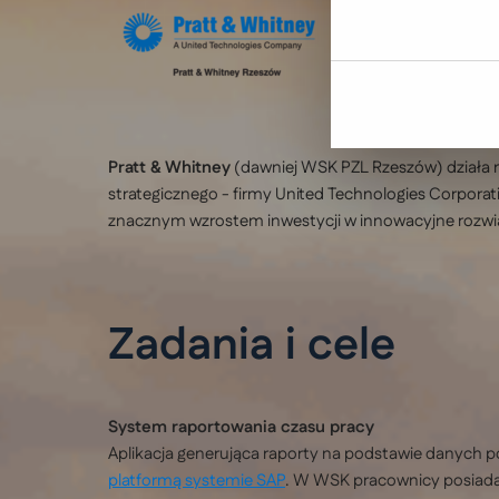
Pratt & Whitney
(dawniej WSK PZL Rzeszów) działa n
strategicznego - firmy United Technologies Corporat
znacznym wzrostem inwestycji w innowacyjne rozwiąz
Zadania i cele
System raportowania czasu pracy
Aplikacja generująca raporty na podstawie danych po
platformą systemie SAP
. W WSK pracownicy posiadają