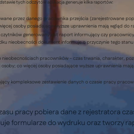
tawie tych odczytów aplikacja generuje kilka raportów:
wane przez danego pracownika przejścia (zarejestrowane pop
więcej osoby posiadające wyższe uprawnienia mają wgląd do
czytników generowany jest raport informujący czy pracownicy
u nieobecności dokument informuje o przyczynie tego stanu (n
o nieobecnościach pracowników - czas trwania, charakter, pozo
osoby; co więcej osoby posiadające wyższe uprawnienia mają
ający kompleksowe zestawienie danych o czasie pracy pracow
su pracy pobiera dane z rejestratora czas
uje formularze do wydruku oraz tworzy ra