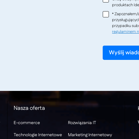
produktach Ideo
Zapoznałem/a
*
przysługującyc
przypadku subs
regulaminem n
Nasza oferta
w
E-commerce
Rozwiązania IT
Technologie Internetowe
Marketing Internetowy