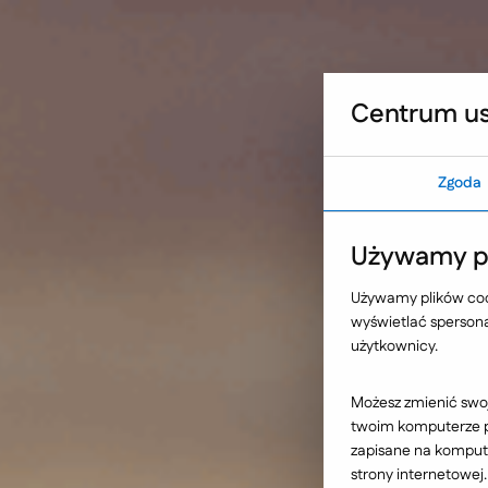
Umów warsztat UX
Sprawdź, co blokuje sku
Ideo Group
Facebook
L
Centrum us
Zgoda
Strona główna
Nasze wybrane realizacje
Pratt & Whitney -
Używamy pl
Używamy plików cook
dedykowane apli
wyświetlać spersonal
użytkownicy.
Możesz zmienić swoj
twoim komputerze po
zapisane na kompute
strony internetowej.