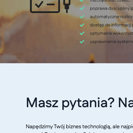
oszczędność czasu,
poprawa dyscypliny p
automatyczne rozlicz
dostęp do informacji 
optymalne wykorzyst
usprawnienie system
Masz pytania? Na
Napędzimy Twój biznes technologią, ale naj