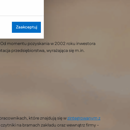
Zaakceptuj
zą. Od momentu pozyskania w 2002 roku inwestora
acja przedsiębiorstwa, wyrażająca się m.in.
pracownikach, które znajdują się w
zintegrowanym z
z czytniki na bramach zakładu oraz wewnątrz firmy -