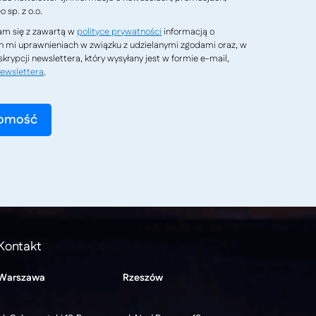
 sp. z o.o.
m się z zawartą w
polityce prywatności
informacją o
h mi uprawnieniach w związku z udzielanymi zgodami oraz, w
krypcji newslettera, który wysyłany jest w formie e-mail,
ewslettera
.
Kontakt
Warszawa
Rzeszów