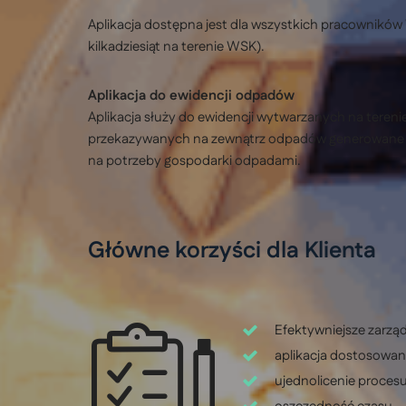
Aplikacja dostępna jest dla wszystkich pracowników
kilkadziesiąt na terenie WSK).
Aplikacja do ewidencji odpadów
Aplikacja służy do ewidencji wytwarzanych na ter
przekazywanych na zewnątrz odpadów generowane są
na potrzeby gospodarki odpadami.
Główne korzyści dla Klienta
Efektywniejsze zarzą
aplikacja dostosowan
ujednolicenie procesu