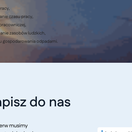
racy,
anie czasu pracy,
pracowniczej,
anie zasobów ludzkich,
u gospodarowania odpadami.
pisz do nas
pierw musimy