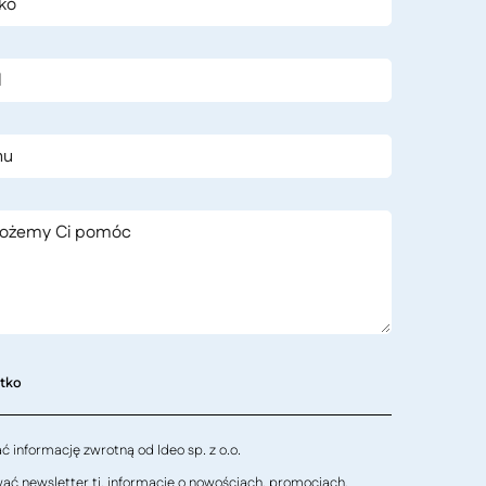
stko
 informację zwrotną od Ideo sp. z o.o.
ć newsletter tj. informacje o nowościach, promocjach,