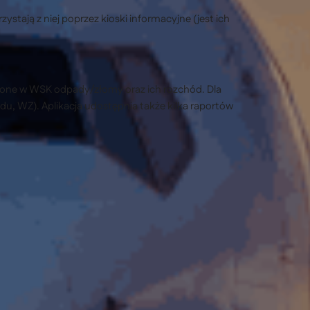
tają z niej poprzez kioski informacyjne (jest ich
zone w WSK odpady/złomy oraz ich rozchód. Dla
 WZ). Aplikacja udostępnia także kilka raportów