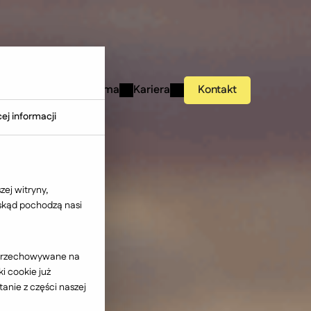
studies
Wiedza
Firma
Kariera
Kontakt
ej informacji
ej witryny,
 skąd pochodzą nasi
ć przechowywane na
i cookie już
anie z części naszej