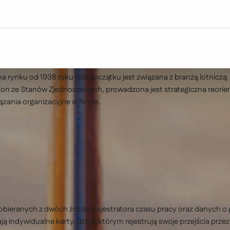
a rynku od 1938 roku i od początku jest związana z branżą lotnic
ion ze Stanów Zjednoczonych, prowadzona jest strategiczna reorient
ania organizacyjne w firmie.
bieranych z dwóch źródeł: rejestratora czasu pracy oraz danych o 
 indywidualne karty, dzięki którym rejestrują swoje przejścia prze