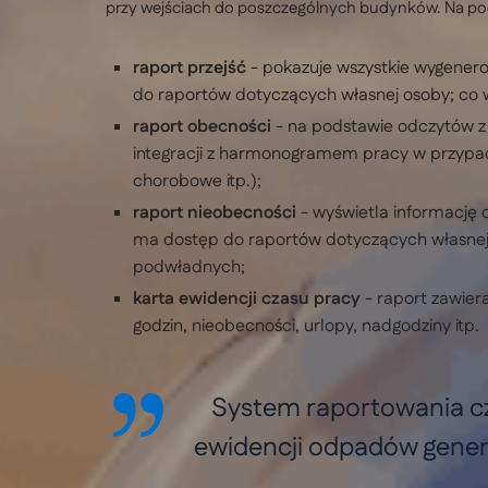
przy wejściach do poszczególnych budynków. Na pods
raport przejść
- pokazuje wszystkie wygenero
do raportów dotyczących własnej osoby; co 
raport obecności
- na podstawie odczytów z 
integracji z harmonogramem pracy w przypadk
chorobowe itp.);
raport nieobecności
- wyświetla informację 
ma dostęp do raportów dotyczących własnej 
podwładnych;
karta ewidencji czasu pracy
- raport zawier
godzin, nieobecności, urlopy, nadgodziny itp.
System raportowania cza
ewidencji odpadów gener