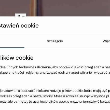
teczność Twojej strony WWW
inkedIn
PL
EN
tawień cookie
NO
Oferta
Technologia
Case 
Szczegóły
Więc
ików cookie
ie i innych technologii śledzenia, aby poprawić jakość przeglądania nasz
kacje
izowane treści i reklamy, analizować ruch w naszej witrynie i wiedzieć,
e ustawienia i odrzucić niektóre rodzaje plików cookie, które mają by
dczas przeglądania naszej strony. Możesz również usunąć wszystkie plik
rze, ale pamiętaj, że usunięcie plików cookie może uniemożliwić korzyst