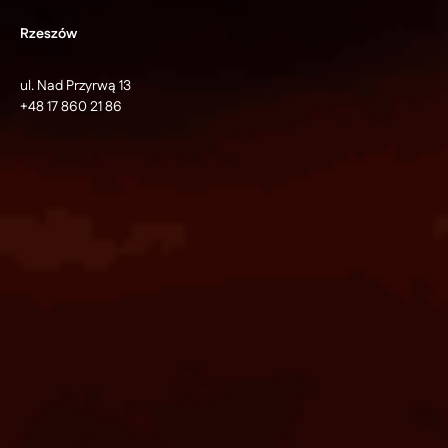
Rzeszów
ul. Nad Przyrwą 13
+48 17 860 21 86
© 2026 Ideo Sp. z o.o. | Software Development, Aplikacje
dedykowane
Centrum ustawień cookie
Polityka prywatności
Oferta
zapytanie@ideo.pl
Praca
praca@ideo.pl