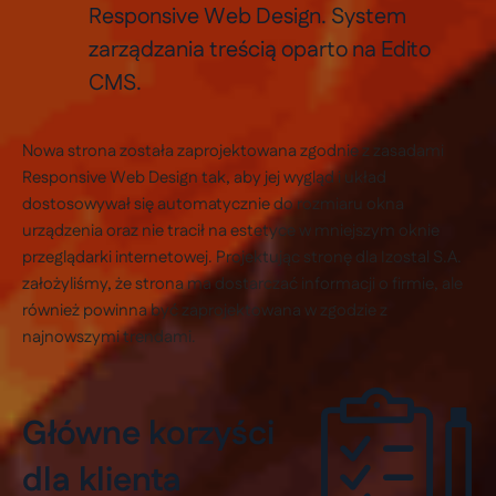
Responsive Web Design. System
zarządzania treścią oparto na Edito
CMS.
Nowa strona została zaprojektowana zgodnie z zasadami
Responsive Web Design tak, aby jej wygląd i układ
dostosowywał się automatycznie do rozmiaru okna
urządzenia oraz nie tracił na estetyce w mniejszym oknie
przeglądarki internetowej. Projektując stronę dla Izostal S.A.
założyliśmy, że strona ma dostarczać informacji o firmie, ale
również powinna być zaprojektowana w zgodzie z
najnowszymi trendami.
Główne korzyści
dla klienta