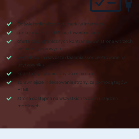
Odświeżenie wizerunku marki w Internecie,
funkcjonalny dział Relacji Inwestorskich,
oferta dla zagranicznych kontrahentów, strona w trzech
wersjach językowych,
wygodniejsze i szybsze działania skoncentrowane na
użytkowniku,
kod strony ograniczony do minimum,
sprawniejsze indeksowanie strony, za pomocą tagów
HTML,
strona dostępna na wszystkich typach urządzeń
mobilnych.