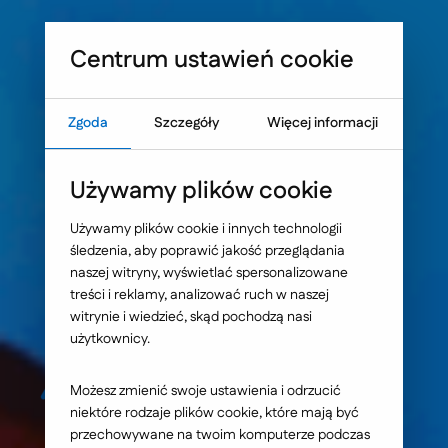
Sprawdź, co blokuje skuteczność Twojej strony WWW
Umów warsztat UX
Centrum ustawień cookie
Zgoda
Szczegóły
Więcej informacji
Strona główna
Nasze wybrane realizacje
Używamy plików cookie
Izostal S.A. - serwis
Używamy plików cookie i innych technologii
śledzenia, aby poprawić jakość przeglądania
internetowy
naszej witryny, wyświetlać spersonalizowane
treści i reklamy, analizować ruch w naszej
witrynie i wiedzieć, skąd pochodzą nasi
użytkownicy.
Możesz zmienić swoje ustawienia i odrzucić
niektóre rodzaje plików cookie, które mają być
przechowywane na twoim komputerze podczas