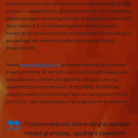
Klient miał bardzo skonkretyzowane oczekiwania jeśli chodzi
zarówno o wygląd strony, jej funkcjonalność oraz odpowiedni
dobór rozwiązań technologicznych. Ze względu na obecność
firmy Izostal S.A. na Giełdzie Papierów Wartościowych,
bardzo duży nacisk położono na stworzenie funkcjonalnego i
przyjaznego dla inwestora działu dotyczącego Relacji
inwestorskich.
Serwis
www.izostal.com.pl
przeszedł rebranding w zakresie
kreacji graficznej. W ramach prac nad stroną firmową został
zaktualizowany system zarządzania treścią, strukturą i
układem stron internetowych (Edito CMS). Dodatkowo
zrezygnowaliśmy z technologii Flash na rzecz języka HTML5,
który m.in.: jest wygodniejszy oraz angażuje mniej zasobów.
Przeprowadzono rebranding w zakresie
kreacji graficznej, zgodnie z zasadami