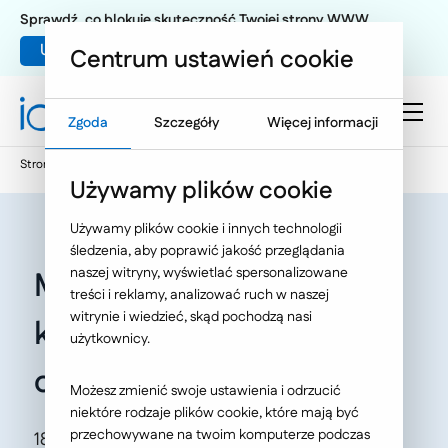
Sprawdź, co blokuje skuteczność Twojej strony WWW
Umów warsztat UX
Centrum ustawień cookie
Zgoda
Szczegóły
Więcej informacji
Strona główna
Oferta
O Nas
Aktualności
Używamy plików cookie
Używamy plików cookie i innych technologii
śledzenia, aby poprawić jakość przeglądania
naszej witryny, wyświetlać spersonalizowane
Myślące serwisy www i
treści i reklamy, analizować ruch w naszej
witrynie i wiedzieć, skąd pochodzą nasi
komunikacja z
użytkownicy.
obywatelami...
Możesz zmienić swoje ustawienia i odrzucić
niektóre rodzaje plików cookie, które mają być
przechowywane na twoim komputerze podczas
18 października odbyła się konferencja „WEB