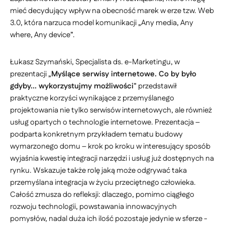
mieć decydujący wpływ na obecność marek w erze tzw. Web
3.0, która narzuca model komunikacji „Any media, Any
where, Any device”.
Łukasz Szymański, Specjalista ds. e-Marketingu, w
prezentacji „
Myślące serwisy internetowe. Co by było
gdyby... wykorzystujmy możliwości
” przedstawił
praktyczne korzyści wynikające z przemyślanego
projektowania nie tylko serwisów internetowych, ale również
usług opartych o technologie internetowe. Prezentacja –
podparta konkretnym przykładem tematu budowy
wymarzonego domu – krok po kroku w interesujący sposób
wyjaśnia kwestię integracji narzędzi i usług już dostępnych na
rynku. Wskazuje także rolę jaką może odgrywać taka
przemyślana integracja w życiu przeciętnego człowieka.
Całość zmusza do refleksji: dlaczego, pomimo ciągłego
rozwoju technologii, powstawania innowacyjnych
pomysłów, nadal duża ich ilość pozostaje jedynie w sferze -