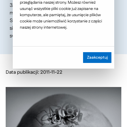
przeglądania naszej strony. Możesz również
3.0 – Nowe Standardy”, 18 listopada miejsce
usunąć wszystkie pliki cookie już zapisane na
miał „Kongres Marketingu i Innowacji w
komputerze, ale pamiętaj, że usunięcie plików
Samorządach”. Przedstawiciele Ideo pojawili
cookie może uniemożliwić korzystanie z części
się na tych wydarzeniach by podzielić się
naszej strony internetowej.
swoimi przemyśleniami.
Zaakceptuj
Data publikacji: 2011-11-22