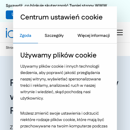
Sprawdź, co blokuje skuteczność Twojej strony WWW
Umów warsztat UX
Centrum ustawień cookie
Zgoda
Szczegóły
Więcej informacji
Strona główna
Oferta
O Nas
Aktualności
Używamy plików cookie
Używamy plików cookie i innych technologii
śledzenia, aby poprawić jakość przeglądania
naszej witryny, wyświetlać spersonalizowane
Projekty naszych klientów
treści i reklamy, analizować ruch w naszej
witrynie i wiedzieć, skąd pochodzą nasi
wśród nominowanych do
użytkownicy.
RZEgala
Możesz zmienić swoje ustawienia i odrzucić
niektóre rodzaje plików cookie, które mają być
przechowywane na twoim komputerze podczas
Z radością i dumą informujemy, że dwóch