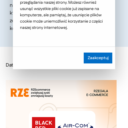
przeglądania naszej strony. Możesz również
naszych klientów – wraz z projektami, nad
usunąć wszystkie pliki cookie już zapisane na
którymi mieliśmy przyjemność pracować –
komputerze, ale pamiętaj, że usunięcie plików
zostało nominowanych w prestiżowym
cookie może uniemożliwić korzystanie z części
konkursie RZEgala!
naszej strony internetowej.
Zaakceptuj
Data publikacji: 2025-10-16