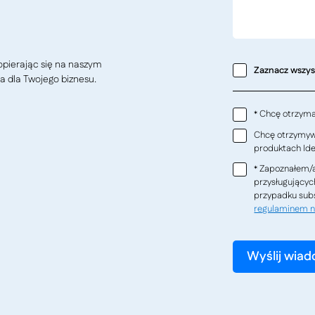
pierając się na naszym
Zaznacz wszy
a dla Twojego biznesu.
Chcę otrzymać
*
Chcę otrzymywa
produktach Ideo
Zapoznałem/a
*
przysługującyc
przypadku subs
regulaminem n