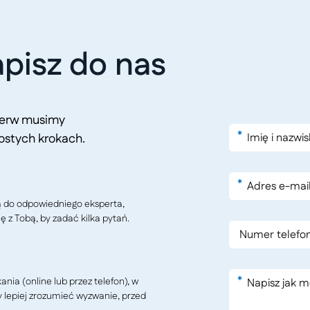
pisz do nas
pierw musimy
*
ostych krokach.
*
ą do odpowiedniego eksperta,
ę z Tobą, by zadać kilka pytań.
*
ia (online lub przez telefon), w
y lepiej zrozumieć wyzwanie, przed