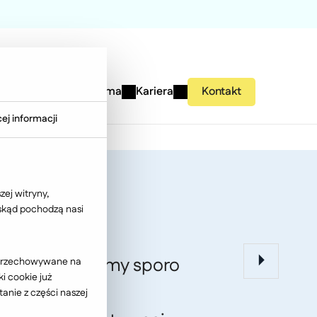
studies
Wiedza
Firma
Kariera
Kontakt
ej informacji
ej witryny,
 skąd pochodzą nasi
acy. Wdrożyliśmy sporo
ć przechowywane na
i cookie już
anych marek.
anie z części naszej