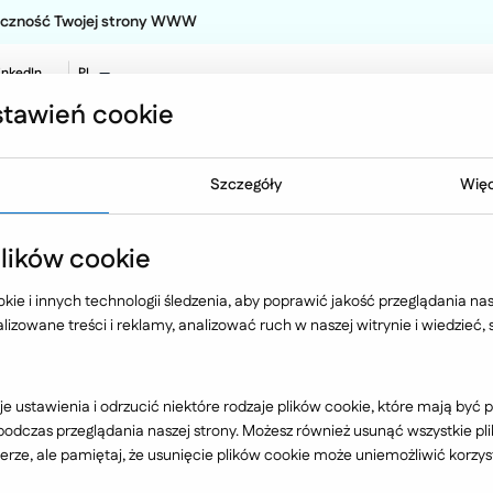
teczność Twojej strony WWW
inkedIn
PL
EN
tawień cookie
NO
Oferta
Technologia
Case 
Szczegóły
Więc
ików cookie
rtał 2007 roku
ie i innych technologii śledzenia, aby poprawić jakość przeglądania nasz
izowane treści i reklamy, analizować ruch w naszej witrynie i wiedzieć,
 był okresem wytężonej, ale owocnej pr
e ustawienia i odrzucić niektóre rodzaje plików cookie, które mają by
dczas przeglądania naszej strony. Możesz również usunąć wszystkie plik
zych klientów doszło kilka nowych, zn
rze, ale pamiętaj, że usunięcie plików cookie może uniemożliwić korzyst