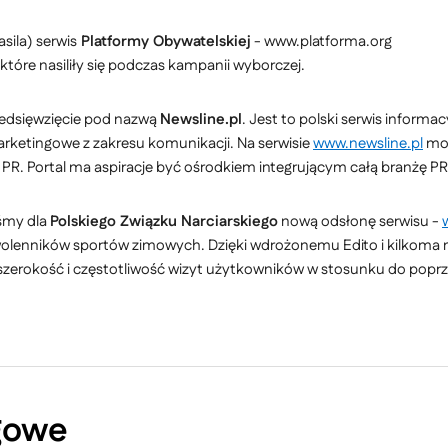
sila) serwis
Platformy Obywatelskiej
- www.platforma.org
tóre nasiliły się podczas kampanii wyborczej.
zedsięwzięcie pod nazwą
Newsline.pl
. Jest to polski serwis inform
arketingowe z zakresu komunikacji. Na serwisie
www.newsline.pl
moż
R. Portal ma aspiracje być ośrodkiem integrującym całą branżę PR
śmy dla
Polskiego Związku Narciarskiego
nową odsłonę serwisu -
wolenników sportów zimowych. Dzięki wdrożonemu Edito i kilkoma m
as, szerokość i częstotliwość wizyt użytkowników w stosunku do pop
gowe