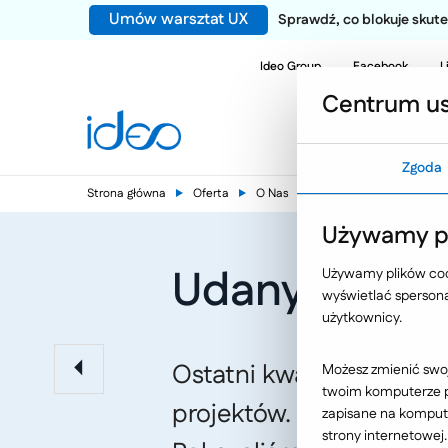
Umów warsztat UX
Sprawdź, co blokuje sku
Ideo Group
Facebook
L
Centrum us
Zgoda
Strona główna
Oferta
O Nas
Aktualności
Używamy pl
Udany IV kwa
Używamy plików cook
wyświetlać spersonal
użytkownicy.
Ostatni kwartał 2007 r.
Możesz zmienić swoj
twoim komputerze po
projektów. Do grona nas
zapisane na kompute
strony internetowej.