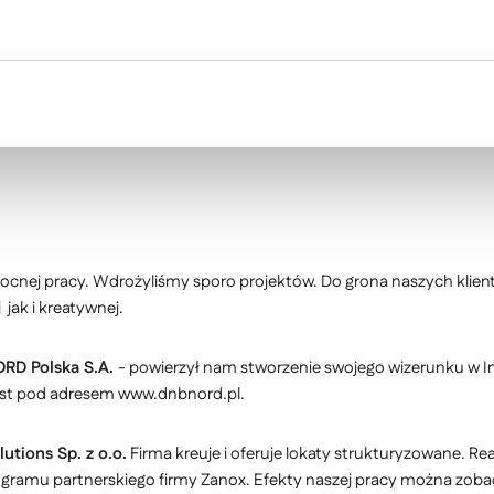
możliwości zarówno od strony techniczn
owocnej pracy. Wdrożyliśmy sporo projektów. Do grona naszych klie
jak i kreatywnej.
RD Polska S.A.
- powierzył nam stworzenie swojego wizerunku w Int
jest pod adresem www.dnbnord.pl.
utions Sp. z o.o.
Firma kreuje i oferuje lokaty strukturyzowane. Re
gramu partnerskiego firmy Zanox. Efekty naszej pracy można zoba