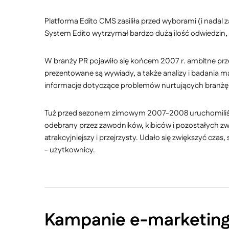
Platforma Edito CMS zasiliła przed wyborami (i nadal za
System Edito wytrzymał bardzo dużą ilość odwiedzin, k
W branży PR pojawiło się końcem 2007 r. ambitne pr
prezentowane są wywiady, a także analizy i badania m
informacje dotyczące problemów nurtujących branżę P
Tuż przed sezonem zimowym 2007-2008 uruchomili
odebrany przez zawodników, kibiców i pozostałych z
atrakcyjniejszy i przejrzysty. Udało się zwiększyć cz
- użytkownicy.
Kampanie e-marketin