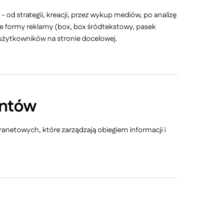
 od strategii, kreacji, przez wykup mediów, po analizę
żne formy reklamy (box, box śródtekstowy, pasek
 użytkowników na stronie docelowej.
entów
anetowych, które zarządzają obiegiem informacji i