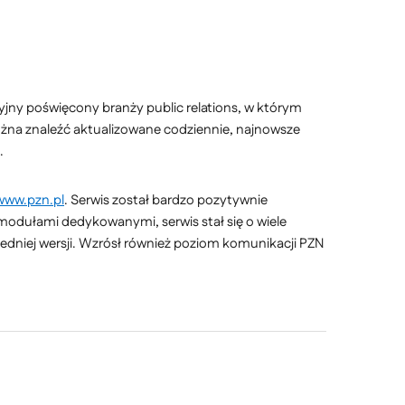
acyjny poświęcony branży public relations, w którym
na znaleźć aktualizowane codziennie, najnowsze
.
www.pzn.pl
. Serwis został bardzo pozytywnie
odułami dedykowanymi, serwis stał się o wiele
rzedniej wersji. Wzrósł również poziom komunikacji PZN