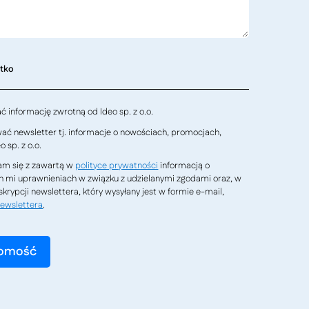
stko
 informację zwrotną od Ideo sp. z o.o.
ć newsletter tj. informacje o nowościach, promocjach,
 sp. z o.o.
m się z zawartą w
polityce prywatności
informacją o
h mi uprawnieniach w związku z udzielanymi zgodami oraz, w
krypcji newslettera, który wysyłany jest w formie e-mail,
ewslettera
.