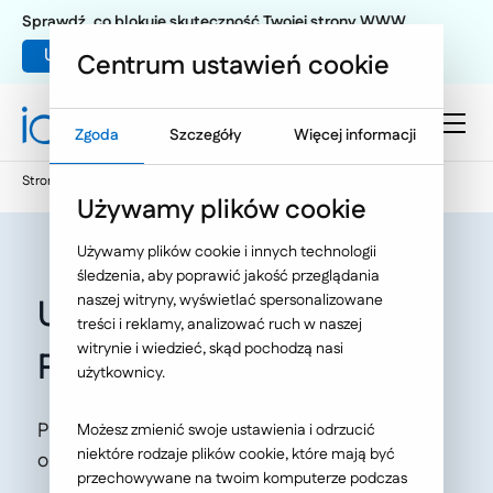
Sprawdź, co blokuje skuteczność Twojej strony WWW
Umów warsztat UX
Centrum ustawień cookie
Zgoda
Szczegóły
Więcej informacji
Strona główna
Oferta
O Nas
Aktualności
Używamy plików cookie
Używamy plików cookie i innych technologii
śledzenia, aby poprawić jakość przeglądania
naszej witryny, wyświetlać spersonalizowane
Uruchomiliśmy serwis
treści i reklamy, analizować ruch w naszej
witrynie i wiedzieć, skąd pochodzą nasi
Prezydent.pl
użytkownicy.
Platforma wymiany informacji pomiędzy
Możesz zmienić swoje ustawienia i odrzucić
niektóre rodzaje plików cookie, które mają być
obywatelem a Kancelarią Prezydenta.
przechowywane na twoim komputerze podczas